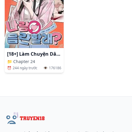
[18+] Làm Chuyện Dâm Đãng Với Tôi Không
📁
Chapter 24
⏰
244 ngày trước
👁️
176186