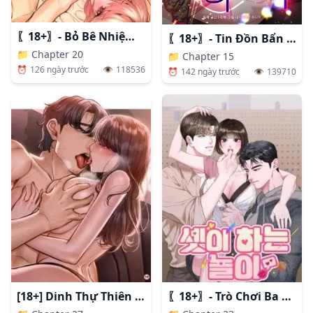
〖18+〗- Bỏ Bê Nhiệm Vụ!
〖18+〗- Tin Đồn Bẩn Thỉu
📁
Chapter 20
📁
Chapter 15
⏰
126 ngày trước
👁️
118536
⏰
142 ngày trước
👁️
139710
[18+] Dinh Thự Thiên Đường
〖18+〗- Trò Chơi Ba Người