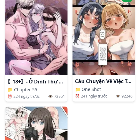
Câu Chuyện Về Việc Tôi Đã Hôn Nhau Với Hai Cô Bạn Của Tôi
〖18+〗- Ở Dinh Thự Công Tước Vào Lúc Nửa Đêm
📁
One Shot
📁
Chapter 55
⏰
241 ngày trước
👁️
92246
⏰
224 ngày trước
👁️
72951