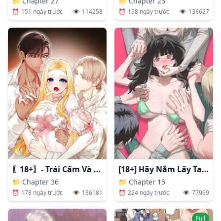
📁
Chapter 27
📁
Chapter 23
⏰
151 ngày trước
👁️
114258
⏰
158 ngày trước
👁️
138627
[18+] Hãy Nắm Lấy Tay Tôi
〖18+〗- Trái Cấm Và Tội Lỗi
📁
Chapter 15
📁
Chapter 36
⏰
224 ngày trước
👁️
77969
⏰
178 ngày trước
👁️
136181
Full