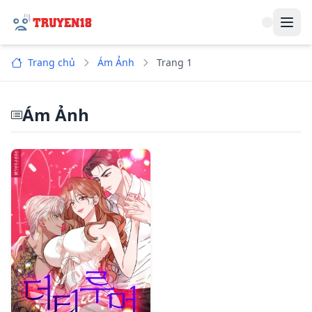
Navi
Trang chủ
Ám Ảnh
Trang 1
Ám Ảnh