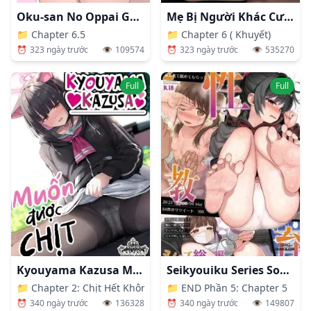
Oku-san No Oppai Ga Dekasugiru Noga Warui!
Mẹ Bị Người Khác Cưỡng Hiếp
📁
Chapter 6.5
📁
Chapter 6 ( Khuyết)
⏰
323 ngày trước
👁️
109574
⏰
323 ngày trước
👁️
535270
Full
Full
Kyouyama Kazusa Muốn Được Chịt 1+2
Seikyouiku Series Soushuuhen
📁
Chapter 2: Chịt Hết Không Thacả Reisa Nữa
📁
END Phần 5: Chapter 5
⏰
340 ngày trước
👁️
136328
⏰
340 ngày trước
👁️
149807