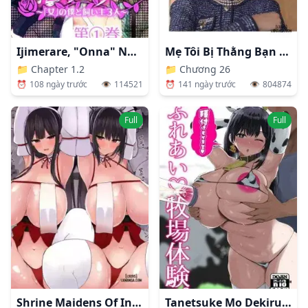
Ijimerare, "Onna" No Boku To Kainushi 3 Nin
Mẹ Tôi Bị Thằng Bạn Chơi.
📁
Chapter 1.2
📁
Chương 26
⏰
108 ngày trước
👁️
114521
⏰
141 ngày trước
👁️
804874
Full
Full
Tanetsuke Mo Dekiru Fureai Bokujou Taiken
Shrine Maidens Of Injin: Mating Ritual With 2 Busty Miko Sisters, Locked In The Lust God's Shrine!