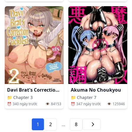
Davi Brat's Correction Fuckfest 1 + 2 + 3
Akuma No Choukyou
📁
Chapter 3
📁
Chapter 7
⏰
340 ngày trước
👁️
84153
⏰
347 ngày trước
👁️
125946
1
2
...
8
Tiếp