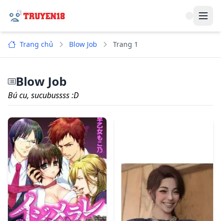
Navi
Trang chủ
Blow Job
Trang 1
Blow Job
Bú cu, sucubussss :D