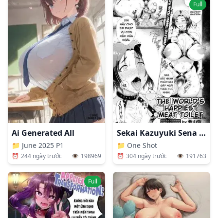
Full
Ai Generated All
Sekai Kazuyuki Sena Niku Benki
📁
June 2025 P1
📁
One Shot
⏰
244 ngày trước
👁️
198969
⏰
304 ngày trước
👁️
191763
Full