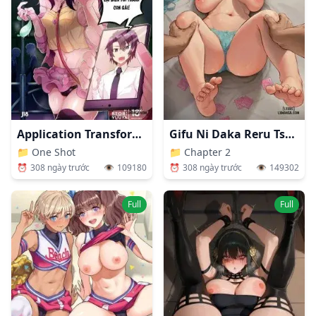
Application Transformation: There's Just No Way A Hypnosis App Can Turn Me Into A Woman!
Gifu Ni Daka Reru Tsuma Mika-hen
📁
One Shot
📁
Chapter 2
⏰
308 ngày trước
👁️
109180
⏰
308 ngày trước
👁️
149302
Full
Full