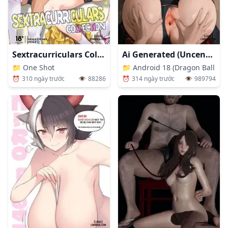
Sextracurriculars Collection
Ai Generated (Uncensored)
📁
One Shot
📁
Android 18 (Dragon Ball Ser
⏰
310 ngày trước
👁️
88286
⏰
314 ngày trước
👁️
989794