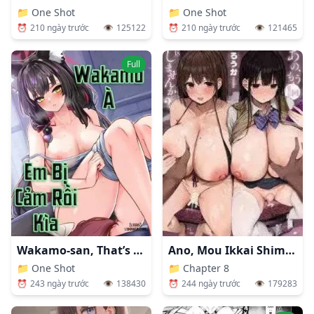
📁
One Shot
📁
One Shot
⏰
210 ngày trước
👁️
121465
⏰
210 ngày trước
👁️
125122
Full
Wakamo-san, That’s A Cold
Ano, Mou Ikkai Shimasen Ka...?
📁
One Shot
📁
Chapter 8
⏰
243 ngày trước
👁️
138430
⏰
244 ngày trước
👁️
179283