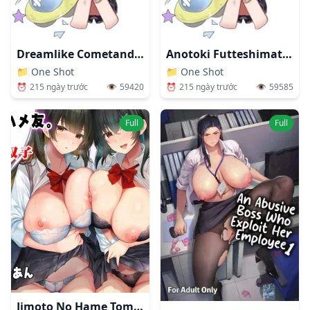
Dreamlike Cometanddevil 2
Anotoki Futteshimatta Moto Inkya No Onna Tomodati Ga Ura Aka Haisinsya Ni Natta Riyuu.
📁
One Shot
📁
One Shot
⏰
215 ngày trước
👁️
59420
⏰
215 ngày trước
👁️
59585
Full
Full
Jimoto No Hame Tomo. "kinjo No Niransei Futago C, U"