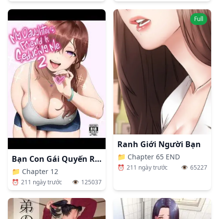
Full
Ranh Giới Người Bạn
📁
Chapter 65 END
Bạn Con Gái Quyến Rũ Tôi
⏰
211 ngày trước
👁️
65227
📁
Chapter 12
⏰
211 ngày trước
👁️
125037