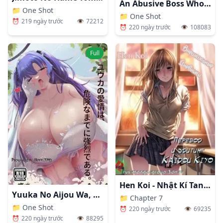
An Abusive Boss Who Exploit Her Employee 1
📁
One Shot
📁
One Shot
⏰
219 ngày trước
👁️
72212
⏰
220 ngày trước
👁️
108083
Full
Hen Koi - Nhật Kí Tan Trường [Hen Koi - The After School Diary, The Secret Love At Dust]
Yuuka No Aijou Wa, Kiken Na Made Ni Kyouretsu De Aru (Blue Archive)
📁
Chapter 7
📁
One Shot
⏰
220 ngày trước
👁️
69235
⏰
220 ngày trước
👁️
88295