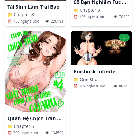
Cô Bạn Nghiêm Túc Nhất Lớp Lại Lộ Ra Vẻ Mặt Dâm Đãng Trước Mặt Tôi.
Tái Sinh Làm Trai Bao
📁
Chapter 3
📁
Chapter 81
⏰
196 ngày trước
👁️
70223
⏰
153 ngày trước
👁️
226191
Full
Bioshock Infinite
📁
One Shot
⏰
209 ngày trước
👁️
88745
Quan Hệ Chịch Trần Xuất Trong Cùng Các Cô Nàng Gyaru.
📁
Chapter 5
⏰
209 ngày trước
👁️
134592