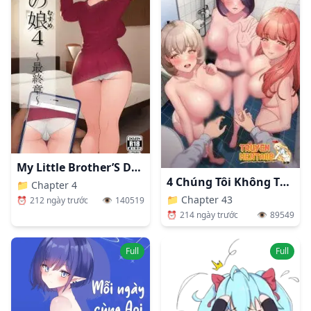
My Little Brother’S Daughter [Otouto No Musume]
4 Chúng Tôi Không Thể Sống Cùng Nhau
📁
Chapter 4
📁
Chapter 43
⏰
212 ngày trước
👁️
140519
⏰
214 ngày trước
👁️
89549
Full
Full