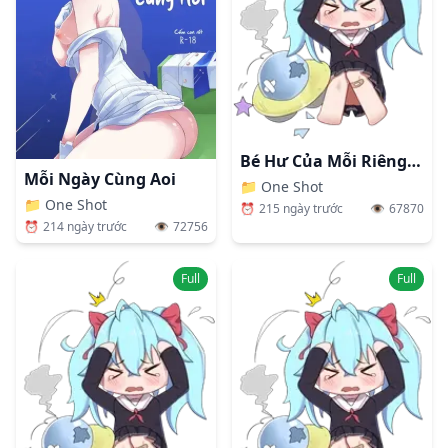
Bé Hư Của Mỗi Riêng Thầy Mà Thôi.
Mỗi Ngày Cùng Aoi
📁
One Shot
📁
One Shot
⏰
215 ngày trước
👁️
67870
⏰
214 ngày trước
👁️
72756
Full
Full