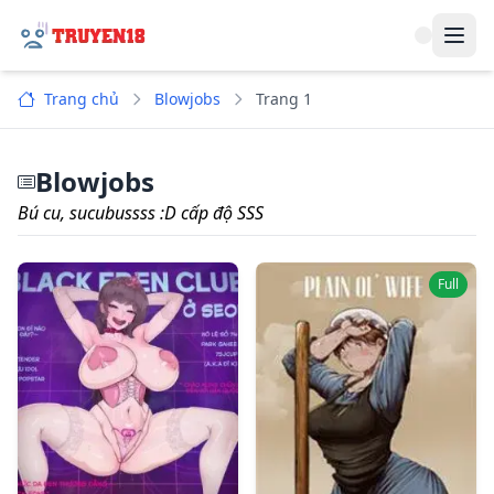
Navi
Trang chủ
Blowjobs
Trang 1
Blowjobs
Bú cu, sucubussss :D cấp độ SSS
Full