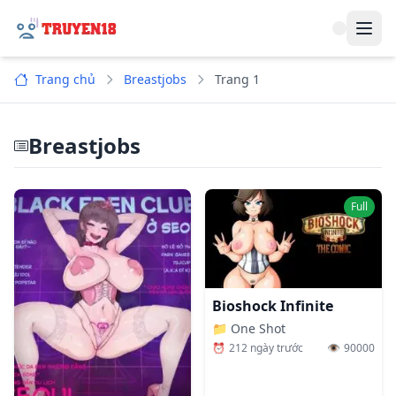
Navi
Trang chủ
Breastjobs
Trang 1
Breastjobs
Full
Bioshock Infinite
📁
One Shot
⏰
212 ngày trước
👁️
90000