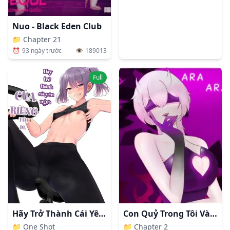
Nuo - Black Eden Club
📁
Chapter 21
⏰
93 ngày trước
👁️
189013
Full
Con Quỷ Trong Tôi Vào Ddd
Hãy Trở Thành Cái Yên Ngựa Của Riêng Tôi Đi
📁
Chapter 2
📁
One Shot