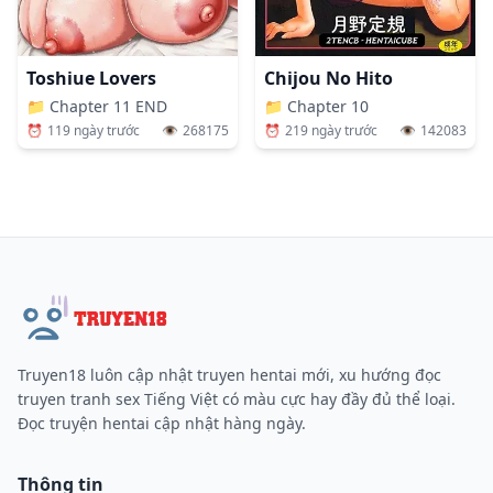
Toshiue Lovers
Chijou No Hito
📁
Chapter 11 END
📁
Chapter 10
⏰
119 ngày trước
👁️
268175
⏰
219 ngày trước
👁️
142083
Truyen18 luôn cập nhật truyen hentai mới, xu hướng đọc
truyen tranh sex Tiếng Việt có màu cực hay đầy đủ thể loại.
Đọc truyện hentai cập nhật hàng ngày.
Thông tin