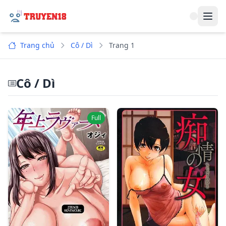
Navi
Trang chủ
Cô / Dì
Trang 1
Cô / Dì
Full