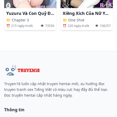
Yuzuru Và Con Quỷ Được Triệu Hồi
Xiềng Xích Của Nữ Yêu (Succubus)
📁
Chapter 3
📁
One Shot
⏰
215 ngày trước
👁️
73556
⏰
220 ngày trước
👁️
106257
Truyen18 luôn cập nhật truyen hentai mới, xu hướng đọc
truyen tranh sex Tiếng Việt có màu cực hay đầy đủ thể loại.
Đọc truyện hentai cập nhật hàng ngày.
Thông tin