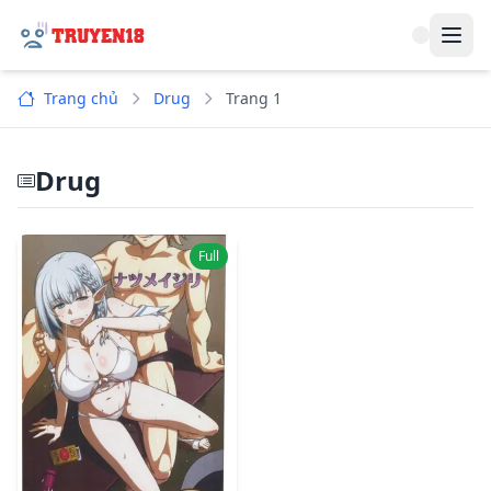
Navi
Trang chủ
Drug
Trang 1
Drug
Full