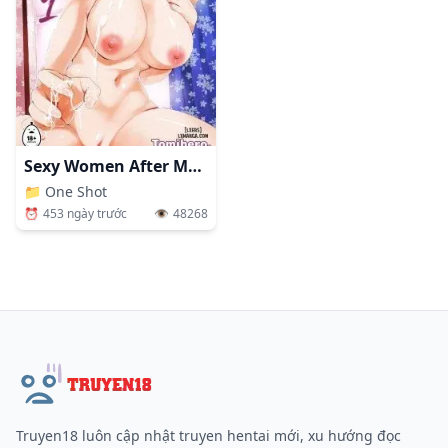
Sexy Women After My Virginity 1
📁
One Shot
⏰
453 ngày trước
👁️
48268
Truyen18 luôn cập nhật truyen hentai mới, xu hướng đọc