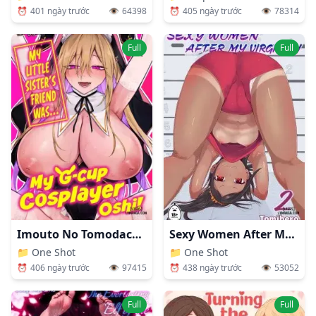
⏰
401 ngày trước
👁️
64398
⏰
405 ngày trước
👁️
78314
Full
Full
Imouto No Tomodachi Ga Akogare No G-Cup Gal Cosplayer Datta Hanashi
Sexy Women After My Virginity 2
📁
One Shot
📁
One Shot
⏰
406 ngày trước
👁️
97415
⏰
438 ngày trước
👁️
53052
Full
Full