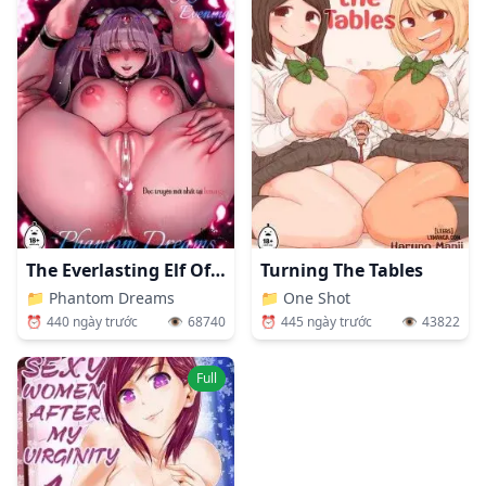
The Everlasting Elf Of The Evening: Phantom Dreams
Turning The Tables
📁
Phantom Dreams
📁
One Shot
⏰
440 ngày trước
👁️
68740
⏰
445 ngày trước
👁️
43822
Full