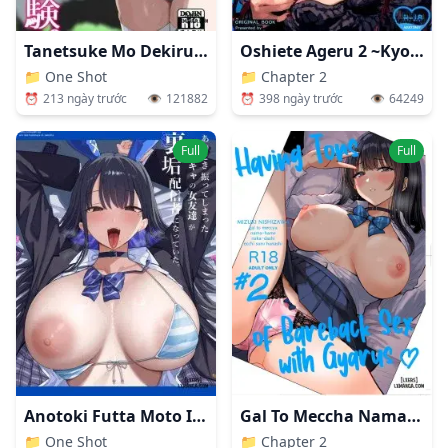
Tanetsuke Mo Dekiru Fureai Bokujou Taiken
Oshiete Ageru 2 ~Kyonyuu Bijin Onee-san To Rouninsei No Boku No
📁
One Shot
📁
Chapter 2
⏰
213 ngày trước
👁️
121882
⏰
398 ngày trước
👁️
64249
Full
Full
Anotoki Futta Moto Inkya No Onna Tomodati Ga Ura Aka Haisinsya Ni Natteita.
Gal To Meccha Namahame Nakadashi Ecchi Suru Hanashi #2
📁
One Shot
📁
Chapter 2