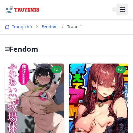
Navi
Trang chủ
Fendom
Trang 1
Fendom
Full
Full