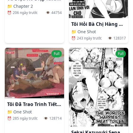
📁
Chapter 2
⏰
206 ngày trước
👁️
44754
Tôi Hỏi Bà Chị Hàng Xóm Về Việc Làm Tình Và Được Bả Đề Xuất Cho Làm Tình Với Chó Như Một Lời Khuyên!
📁
One Shot
⏰
243 ngày trước
👁️
128317
Full
Full
Tôi Đã Trao Trinh Tiết Của Em Gái Mình Cho Một Bầy Chó Hoang!
📁
One Shot
⏰
285 ngày trước
👁️
128714
Sekai Kazuyuki Sena Niku Benki