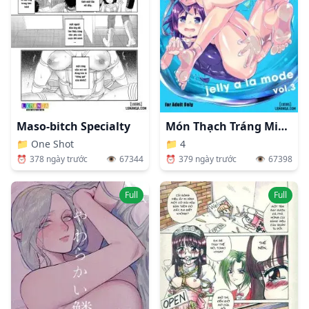
Maso-bitch Specialty
Món Thạch Tráng Miệng
📁
One Shot
📁
4
⏰
378 ngày trước
👁️
67344
⏰
379 ngày trước
👁️
67398
Full
Full