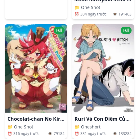
📁
One Shot
⏰
304 ngày trước
👁️
191463
Full
Full
Chocolat-chan No Kirakira Roshutsu Juukan
Ruri Và Con Điếm Của Em Ấy
📁
One Shot
📁
Oneshort
⏰
316 ngày trước
👁️
79184
⏰
331 ngày trước
👁️
133284