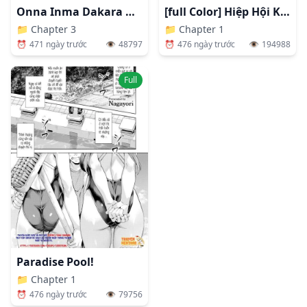
Onna Inma Dakara Onna Boukensha Osou Ne!!
[full Color] Hiệp Hội Khu Phố
📁
Chapter 3
📁
Chapter 1
⏰
471 ngày trước
👁️
48797
⏰
476 ngày trước
👁️
194988
Full
Paradise Pool!
📁
Chapter 1
⏰
476 ngày trước
👁️
79756