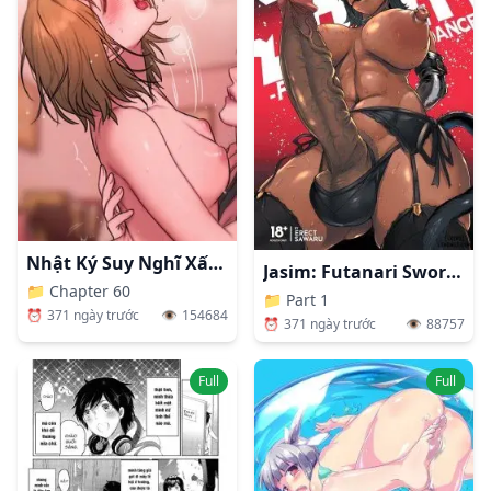
Nhật Ký Suy Nghĩ Xấu Xa
Jasim: Futanari Sword Dancer
📁
Chapter 60
📁
Part 1
⏰
371 ngày trước
👁️
154684
⏰
371 ngày trước
👁️
88757
Full
Full