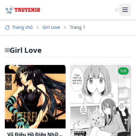
Navi
Trang chủ
Girl Love
Trang 1
Girl Love
Full
Vũ Điệu Hồ Điệp Những Cánh Bướm Trong Tim