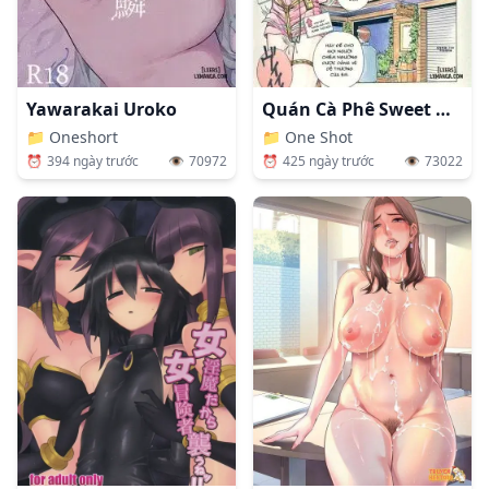
Yawarakai Uroko
Quán Cà Phê Sweet Gwendoline
📁
Oneshort
📁
One Shot
⏰
394 ngày trước
👁️
70972
⏰
425 ngày trước
👁️
73022