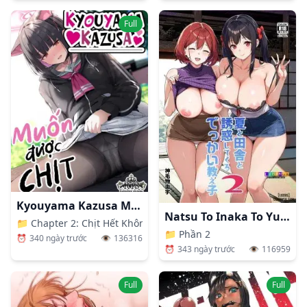
Full
Kyouyama Kazusa Muốn Được Chịt 1+2
Natsu To Inaka To Yuuwaku Shite Kuru Dekkai Oshiego 2
📁
Chapter 2: Chịt Hết Không Thacả Reisa Nữa
📁
Phần 2
⏰
340 ngày trước
👁️
136316
⏰
343 ngày trước
👁️
116959
Full
Full