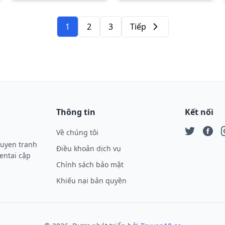
1
2
3
Tiếp
Tiếp
Thông tin
Kết nối
Về chúng tôi
Twitter
Face
I
ruyen tranh
Điều khoản dịch vụ
entai cập
Chính sách bảo mật
Khiếu nại bản quyền