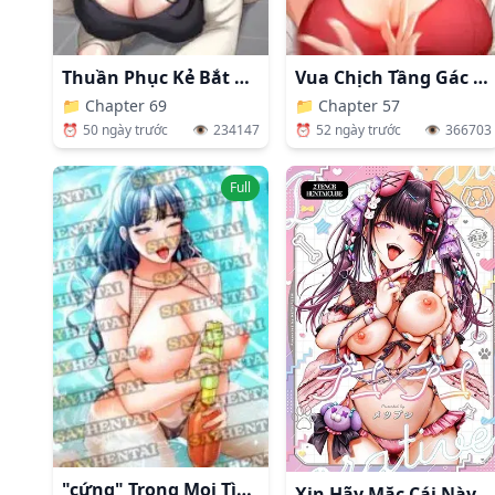
Thuần Phục Kẻ Bắt Nạt
Vua Chịch Tầng Gác Mái
📁
Chapter 69
📁
Chapter 57
⏰
50 ngày trước
👁️
234147
⏰
52 ngày trước
👁️
366703
Full
"cứng" Trong Mọi Tình Huống
Xin Hãy Mặc Cái Này Đi, Kokonoe Senpai!