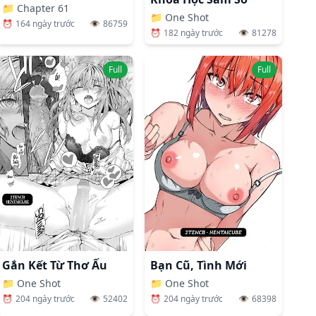
📁
Chapter 61
📁
One Shot
⏰
164 ngày trước
👁️
86759
⏰
182 ngày trước
👁️
81278
Full
Full
Gắn Kết Từ Thơ Ấu
Bạn Cũ, Tình Mới
📁
One Shot
📁
One Shot
⏰
204 ngày trước
👁️
52402
⏰
204 ngày trước
👁️
68398