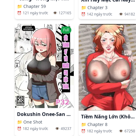
📁
Chapter 59
📁
Chapter 3
⏰
121 ngày trước
👁️
127165
⏰
142 ngày trước
👁️
94182
Full
Dokushin Onee-San To Yari Houdai
Tiềm Năng Lớn (Không Che)
📁
One Shot
📁
Chapter 8
⏰
182 ngày trước
👁️
49237
⏰
182 ngày trước
👁️
67250