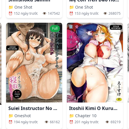
📁
One Shot
📁
One Shot
⏰
152 ngày trước
👁️
147542
⏰
153 ngày trước
👁️
268075
Full
Suiei Instructor No Seiso Na Kanojo Ga Beit Saki De Netorareru Made…
Itoshii Kimi O Kuruu Hodo…
📁
Oneshot
📁
Chapter 10
⏰
194 ngày trước
👁️
66162
⏰
201 ngày trước
👁️
69219