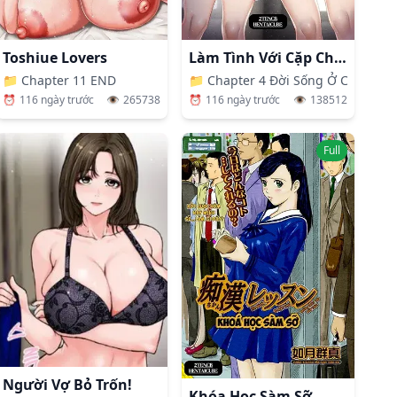
Toshiue Lovers
Làm Tình Với Cặp Chị Em Nóng Bỏng
📁
Chapter 11 END
📁
Chapter 4 Đời Sống Ở Công Ty
⏰
116 ngày trước
👁️
265738
⏰
116 ngày trước
👁️
138512
Full
Người Vợ Bỏ Trốn!
Khóa Học Sàm Sỡ