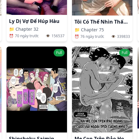
Ly Dị Vợ Để Húp Hàu
Tôi Có Thể Nhìn Thấy Những Dục Vọng
📁
Chapter 32
📁
Chapter 75
⏰
70 ngày trước
👁️
156537
⏰
76 ngày trước
👁️
339833
Full
Full
Shinshoku Saimin
Mẹ Con Trên Đảo Hoang