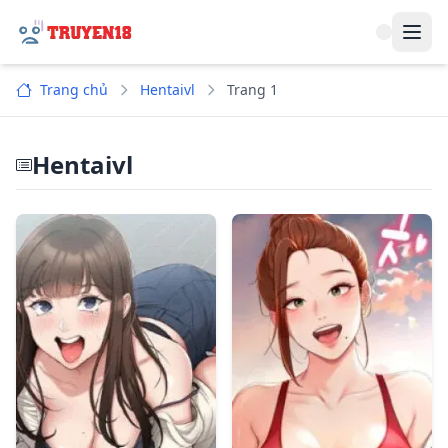
Navi
Trang chủ
Hentaivl
Trang 1
Hentaivl