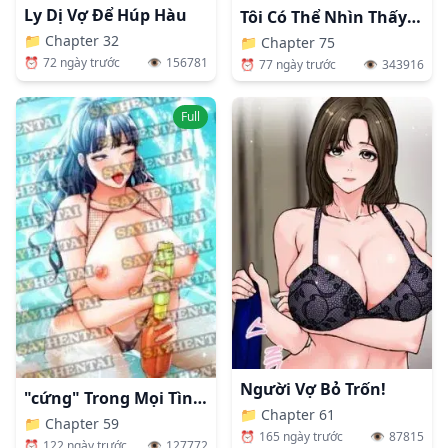
Ly Dị Vợ Để Húp Hàu
Tôi Có Thể Nhìn Thấy Những Dục Vọng
📁
Chapter 32
📁
Chapter 75
⏰
72 ngày trước
👁️
156781
⏰
77 ngày trước
👁️
343916
Full
Người Vợ Bỏ Trốn!
"cứng" Trong Mọi Tình Huống
📁
Chapter 61
📁
Chapter 59
⏰
165 ngày trước
👁️
87815
⏰
122 ngày trước
👁️
127772