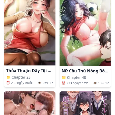
Thỏa Thuận Đầy Tội Lỗi Vì Bóng Hồng Sát Vách
Nữ Cầu Thủ Nóng Bỏng
📁
Chapter 23
📁
Chapter 48
⏰
230 ngày trước
👁️
269115
⏰
233 ngày trước
👁️
139612