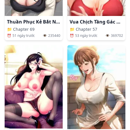
Thuần Phục Kẻ Bắt Nạt
Vua Chịch Tầng Gác Mái
📁
Chapter 69
📁
Chapter 57
⏰
51 ngày trước
👁️
235440
⏰
53 ngày trước
👁️
369702