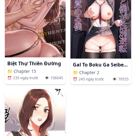
Biệt Thự Thiên Đường
Gal To Boku Ga Seibetsu Gyakuten Mesu Ni Mezameru Boku
📁
Chapter 15
📁
Chapter 2
⏰
235 ngày trước
👁️
106045
⏰
245 ngày trước
👁️
79555