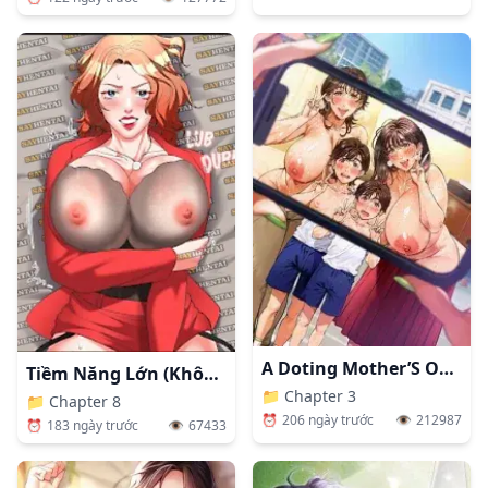
A Doting Mother’S Observation Diary
Tiềm Năng Lớn (Không Che)
📁
Chapter 3
📁
Chapter 8
⏰
206 ngày trước
👁️
212987
⏰
183 ngày trước
👁️
67433