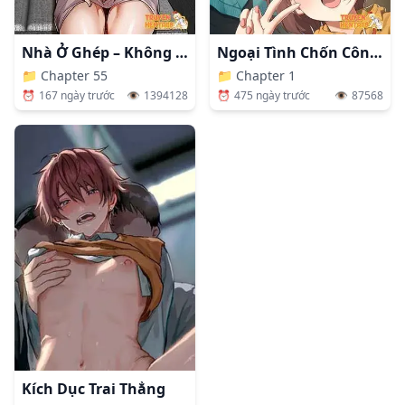
Nhà Ở Ghép – Không Che
Ngoại Tình Chốn Công Sở
📁
Chapter 55
📁
Chapter 1
⏰
167 ngày trước
👁️
1394128
⏰
475 ngày trước
👁️
87568
Kích Dục Trai Thẳng