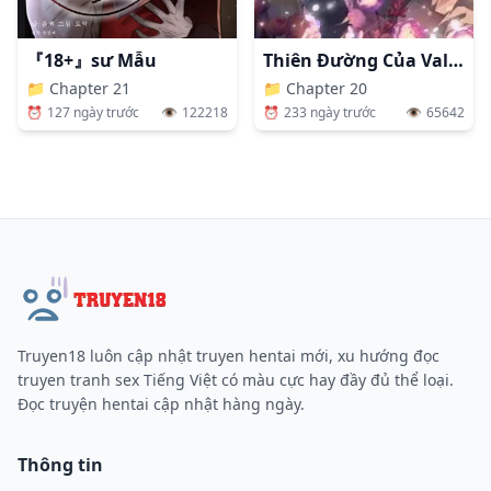
Thiên Đường Của Valentina
『18+』sư Mẫu
📁
Chapter 20
📁
Chapter 21
⏰
233 ngày trước
👁️
65642
⏰
127 ngày trước
👁️
122218
Truyen18 luôn cập nhật truyen hentai mới, xu hướng đọc
truyen tranh sex Tiếng Việt có màu cực hay đầy đủ thể loại.
Đọc truyện hentai cập nhật hàng ngày.
Thông tin