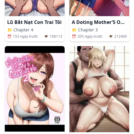
Lũ Bắt Nạt Con Trai Tôi
A Doting Mother’S Observation Diary
📁
Chapter 4
📁
Chapter 3
⏰
153 ngày trước
👁️
108113
⏰
205 ngày trước
👁️
212469