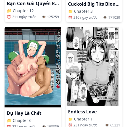
Bạn Con Gái Quyến Rũ Tôi
Cuckold Big Tits Blonde Wife Elena
📁
Chapter 12
📁
Chapter 3
⏰
211 ngày trước
👁️
125259
⏰
216 ngày trước
👁️
171039
Endless Love
Đụ Hay Là Chết
📁
Chapter 1
📁
Chapter 6
⏰
231 ngày trước
👁️
65221
⏰
231 ngày trước
👁️
108839