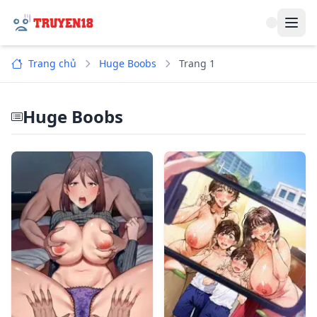
Navi
Trang chủ
Huge Boobs
Trang 1
Huge Boobs