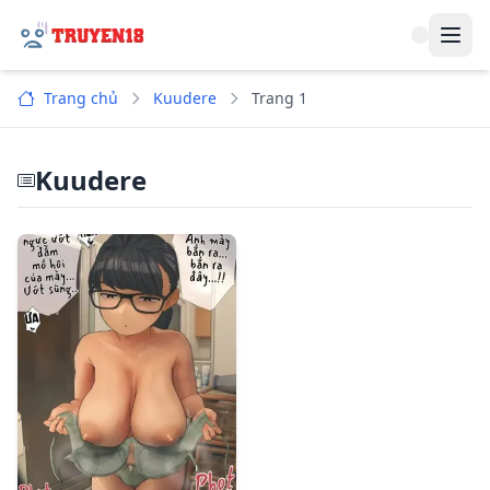
Navi
Trang chủ
Kuudere
Trang 1
Kuudere