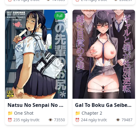
Full
Natsu No Senpai No Oshiri
Gal To Boku Ga Seibetsu Gyakuten Mesu Ni Mezameru Boku
📁
One Shot
📁
Chapter 2
⏰
235 ngày trước
👁️
73550
⏰
244 ngày trước
👁️
79487