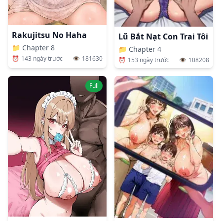
Rakujitsu No Haha
Lũ Bắt Nạt Con Trai Tôi
📁
Chapter 8
📁
Chapter 4
⏰
143 ngày trước
👁️
181630
⏰
153 ngày trước
👁️
108208
Full