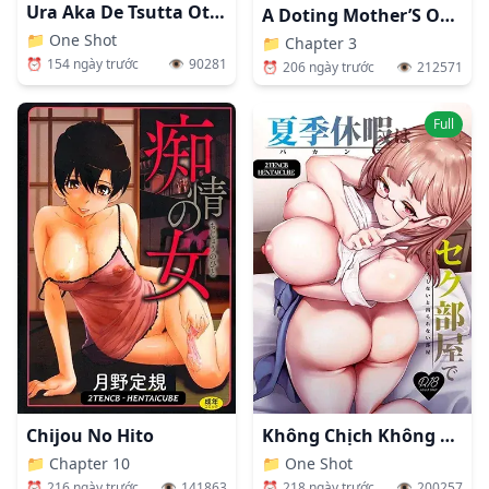
Ura Aka De Tsutta Otoko To Off-Pako Suru No Ga Yameraremasen
A Doting Mother’S Observation Diary
📁
One Shot
📁
Chapter 3
⏰
154 ngày trước
👁️
90281
⏰
206 ngày trước
👁️
212571
Full
Chijou No Hito
Không Chịch Không Thể Thoát Ra
📁
Chapter 10
📁
One Shot
⏰
216 ngày trước
👁️
141863
⏰
218 ngày trước
👁️
200257