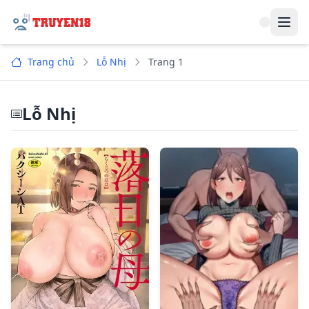
Navi
Trang chủ
Lỗ Nhị
Trang 1
Lỗ Nhị