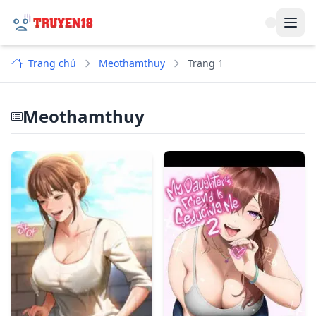
Navi
Trang chủ
Meothamthuy
Trang 1
Meothamthuy