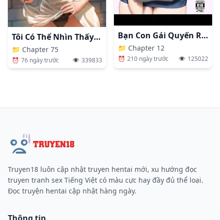
Bạn Con Gái Quyến Rũ Tôi
Tôi Có Thể Nhìn Thấy Những Dục Vọng
📁
Chapter 12
📁
Chapter 75
⏰
210 ngày trước
👁️
125022
⏰
76 ngày trước
👁️
339833
Truyen18 luôn cập nhật truyen hentai mới, xu hướng đọc
truyen tranh sex Tiếng Việt có màu cực hay đầy đủ thể loại.
Đọc truyện hentai cập nhật hàng ngày.
Thông tin