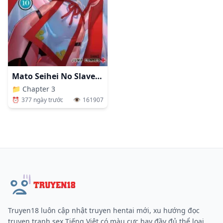
Mato Seihei No Slave Uncensored
📁
Chapter 3
⏰
377 ngày trước
👁️
161907
Truyen18 luôn cập nhật truyen hentai mới, xu hướng đọc
truyen tranh sex Tiếng Việt có màu cực hay đầy đủ thể loại.