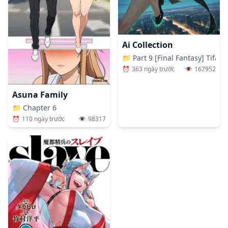
Ai Collection
📁
Part 9 [Final Fantasy] Tifa L
⏰
363 ngày trước
👁️
167952
Asuna Family
📁
Chapter 6
⏰
110 ngày trước
👁️
98317