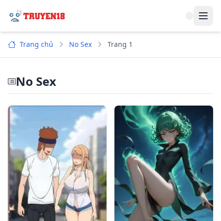
Navi
Trang chủ
No Sex
Trang 1
No Sex