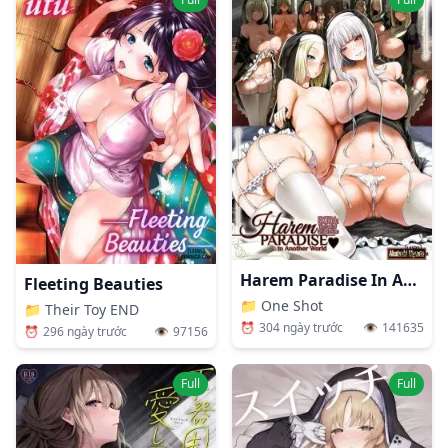
Harem Paradise In Another World
Fleeting Beauties
📁
One Shot
📁
Their Toy END
⏰
304 ngày trước
👁️
141635
⏰
296 ngày trước
👁️
97156
Full
Full