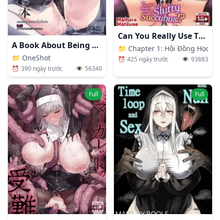
Can You Really Use This App To Fuck Different Species
A Book About Being Purified By An Anything-Goes Sister
📁
Chapter 1: Hội Đồng Học S
📁
OneShot
⏰
425 ngày trước
👁️
93883
⏰
390 ngày trước
👁️
56340
Full
Full