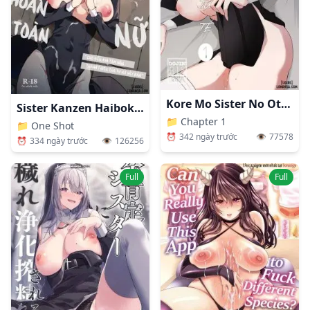
Kore Mo Sister No Otsutome Desu 1 ~Sister Liliana No Seinaru Oyakume~
Sister Kanzen Haiboku. ~Muchi Na Sister Ga Honnou De Hatsujo Koubi Surumade~
📁
Chapter 1
📁
One Shot
⏰
342 ngày trước
👁️
77578
⏰
334 ngày trước
👁️
126256
Full
Full