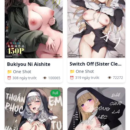
Switch Off (Sister Cleaire)
Bukiyou Ni Aishite
📁
One Shot
📁
One Shot
⏰
319 ngày trước
👁️
72272
⏰
308 ngày trước
👁️
100065
Full