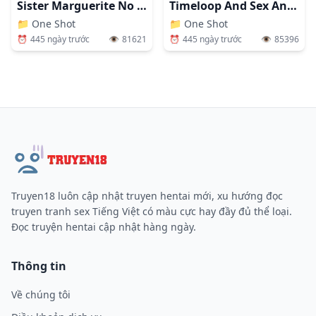
Sister Marguerite No Jyunan
Timeloop And Sex And Nun
📁
One Shot
📁
One Shot
⏰
445 ngày trước
👁️
81621
⏰
445 ngày trước
👁️
85396
Truyen18 luôn cập nhật truyen hentai mới, xu hướng đọc
truyen tranh sex Tiếng Việt có màu cực hay đầy đủ thể loại.
Đọc truyện hentai cập nhật hàng ngày.
Thông tin
Về chúng tôi