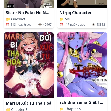
Sister No Fuku No Naka ~Fuku No Naka Ni Shimawarete Nandomo Shasei Suru Boku~
Ntrpg Character
📁
Oneshot
📁
Mẹ
⏰
113 ngày trước
👁️
40967
⏰
117 ngày trước
👁️
48312
Echidna-sama Giết Thời Gian
Mari Bị Xúc Tu Tha Hoá
📁
Chapter 9
📁
Chapter 3