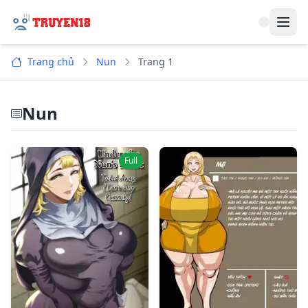
Navi
Trang chủ
Nun
Trang 1
Nun
Full