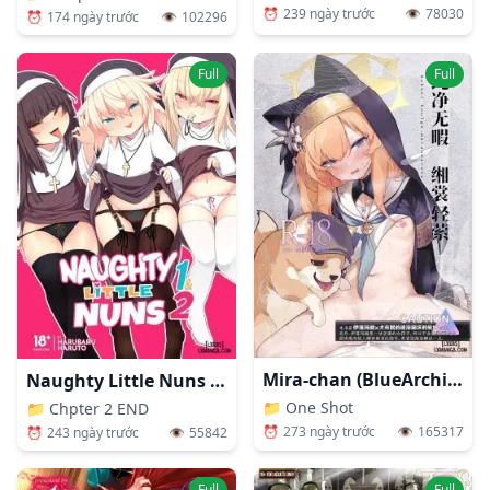
⏰
239 ngày trước
👁️
78030
⏰
174 ngày trước
👁️
102296
Full
Full
Mira-chan (BlueArchive)
Naughty Little Nuns 1And2 [J18]
📁
One Shot
📁
Chpter 2 END
⏰
273 ngày trước
👁️
165317
⏰
243 ngày trước
👁️
55842
Full
Full