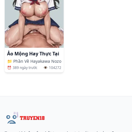
Ảo Mộng Hay Thực Tại
📁
Phần Về Hayakawa Nozomi (P2)
⏰
389 ngày trước
👁️
104272