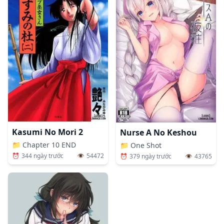
Kasumi No Mori 2
Nurse A No Keshou
📁
Chapter 10 END
📁
One Shot
⏰
344 ngày trước
👁️
54472
⏰
379 ngày trước
👁️
43765