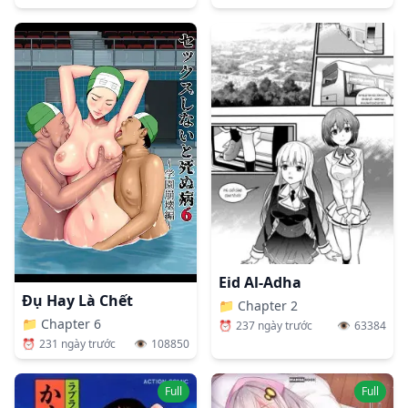
Eid Al-Adha
Đụ Hay Là Chết
📁
Chapter 2
📁
Chapter 6
⏰
237 ngày trước
👁️
63384
⏰
231 ngày trước
👁️
108850
Full
Full