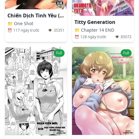
Chiến Dịch Tình Yêu (Angel Beats) [Love Operation (Angel Beats!); ラブオペ (Angel Beats!)]
Titty Generation
📁
One Shot
📁
Chapter 14 END
⏰
117 ngày trước
👁️
35351
⏰
128 ngày trước
👁️
85072
Full
Full