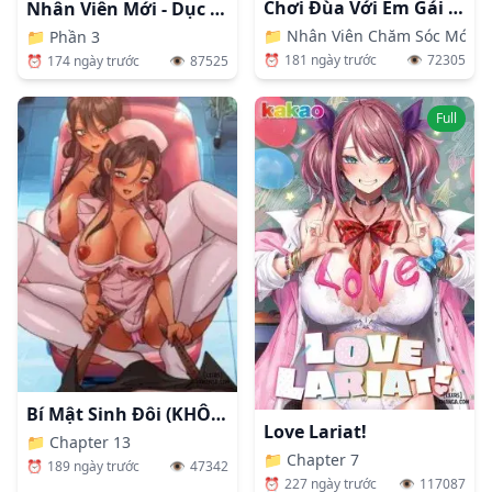
Chơi Đùa Với Em Gái Và Vui Vẻ Với Mẹ
Nhân Viên Mới - Dục Vọng Chăm Sóc Người Già
📁
Nhân Viên Chăm Sóc Mới Ha
📁
Phần 3
⏰
181 ngày trước
👁️
72305
⏰
174 ngày trước
👁️
87525
Full
Bí Mật Sinh Đôi (KHÔNG CHE)
Love Lariat!
📁
Chapter 13
📁
Chapter 7
⏰
189 ngày trước
👁️
47342
⏰
227 ngày trước
👁️
117087