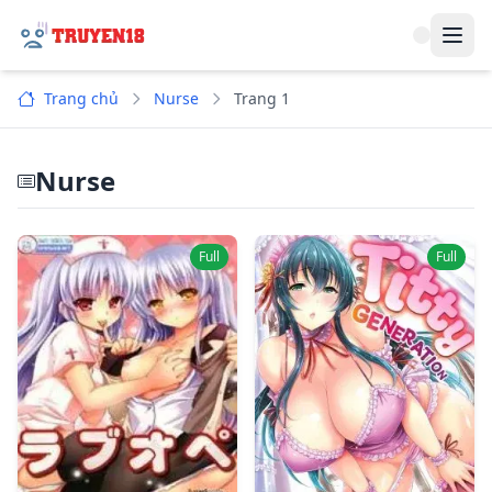
Navi
Trang chủ
Nurse
Trang 1
Nurse
Full
Full