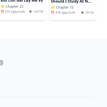
Đổi Con Gái Lấy Mẹ Vợ
Should I Study At Noryangjin
📁
Chapter 22
📁
Chapter 73
⏰
472 ngày trước
👁️
135778
⏰
478 ngày trước
👁️
70176
book
nstagram