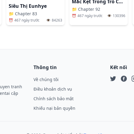
Mắc Kẹt Trong Trò Chơi Khiêu Dâm
Siêu Thị Eunhye
📁
Chapter 92
📁
Chapter 83
⏰
467 ngày trước
👁️
130396
⏰
467 ngày trước
👁️
84263
Thông tin
Kết nối
Về chúng tôi
Twitter
Face
I
ruyen tranh
Điều khoản dịch vụ
entai cập
Chính sách bảo mật
Khiếu nại bản quyền