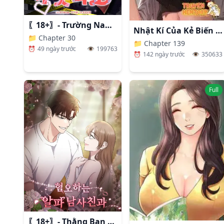
〖18+〗- Trường Nam Sinh
Nhật Kí Của Kẻ Biến Thái
📁
Chapter 30
📁
Chapter 139
⏰
49 ngày trước
👁️
199763
⏰
142 ngày trước
👁️
350633
Full
〖18+〗- Thằng Bạn Thân Alpha Đáng Ghét