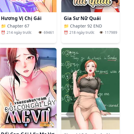
Hương Vị Chị Gái
Gia Sư Nữ Quái
📁
Chapter 67
📁
Chapter 92 END
⏰
214 ngày trước
👁️
69461
⏰
218 ngày trước
👁️
117989