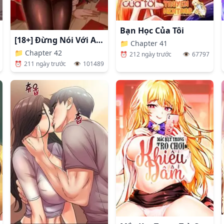
Bạn Học Của Tôi
[18+] Đừng Nói Với Ai Ở Trường!
📁
Chapter 41
📁
Chapter 42
⏰
212 ngày trước
👁️
67797
⏰
211 ngày trước
👁️
101489