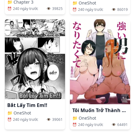
📁
Chapter 3
📁
OneShot
⏰
240 ngày trước
👁️
39825
⏰
240 ngày trước
👁️
86019
Bắt Lấy Tim Em!!
Tôi Muốn Trở Thành Một Chàng Trai Mạnh Mẽ
📁
OneShot
📁
OneShot
⏰
240 ngày trước
👁️
39061
⏰
240 ngày trước
👁️
64491