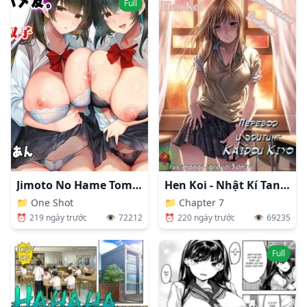
Full
Hen Koi - Nhật Kí Tan Trường [Hen Koi - The After School Diary, The Secret Love At Dust]
Jimoto No Hame Tomo. "kinjo No Niransei Futago C, U"
📁
Chapter 7
📁
One Shot
⏰
220 ngày trước
👁️
69235
⏰
219 ngày trước
👁️
72212
Full