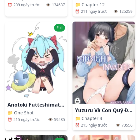
📁
Chapter 12
⏰
209 ngày trước
👁️
134637
⏰
211 ngày trước
👁️
125259
Full
Anotoki Futteshimatta Moto Inkya No Onna Tomodati Ga Ura Aka Haisinsya Ni Natta Riyuu.
Yuzuru Và Con Quỷ Được Triệu Hồi
📁
One Shot
📁
Chapter 3
⏰
215 ngày trước
👁️
59585
⏰
215 ngày trước
👁️
73556