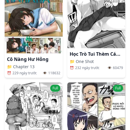
Học Trò Tui Thèm Cá...
Cô Nàng Hư Hỏng
📁
One Shot
📁
Chapter 13
⏰
232 ngày trước
👁️
60479
⏰
229 ngày trước
👁️
118632
Full
Full