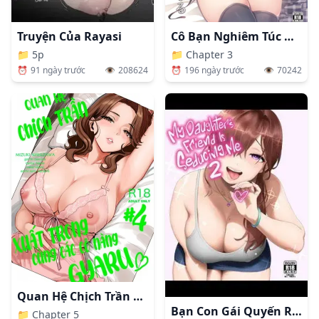
Truyện Của Rayasi
Cô Bạn Nghiêm Túc Nhất Lớp Lại Lộ Ra Vẻ Mặt Dâm Đãng Trước Mặt Tôi.
📁
5p
📁
Chapter 3
⏰
91 ngày trước
👁️
208624
⏰
196 ngày trước
👁️
70242
Quan Hệ Chịch Trần Xuất Trong Cùng Các Cô Nàng Gyaru.
Bạn Con Gái Quyến Rũ Tôi
📁
Chapter 5