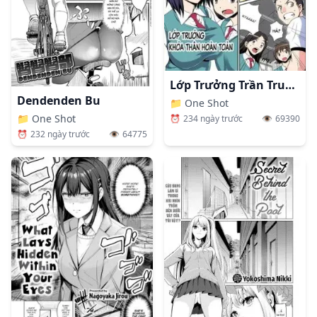
Lớp Trưởng Trần Truồng.
Dendenden Bu
📁
One Shot
📁
One Shot
⏰
234 ngày trước
👁️
69390
⏰
232 ngày trước
👁️
64775