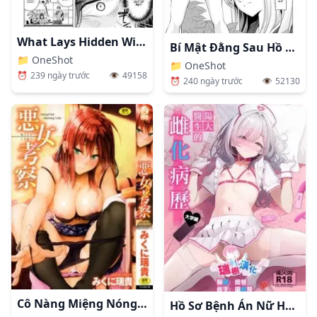
What Lays Hidden Within Your Eyes
Bí Mật Đằng Sau Hồ Bơi
📁
OneShot
📁
OneShot
⏰
239 ngày trước
👁️
49158
⏰
240 ngày trước
👁️
52130
Cô Nàng Miệng Nóng Tim Mềm
Hồ Sơ Bệnh Án Nữ Hóa Của Hayato-Sensei