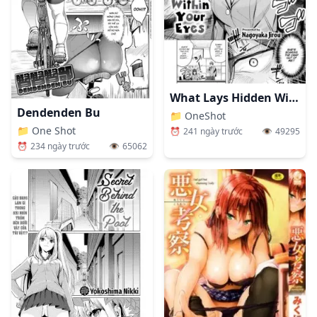
What Lays Hidden Within Your Eyes
Dendenden Bu
📁
OneShot
📁
One Shot
⏰
241 ngày trước
👁️
49295
⏰
234 ngày trước
👁️
65062