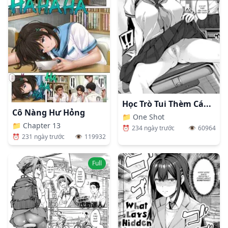
Học Trò Tui Thèm Cá...
Cô Nàng Hư Hỏng
📁
One Shot
📁
Chapter 13
⏰
234 ngày trước
👁️
60964
⏰
231 ngày trước
👁️
119932
Full