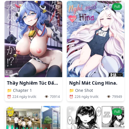
Full
Thầy Nghiêm Túc Đấy Chứ, Sensei!?
Nghỉ Mát Cùng Hina.
📁
Chapter 1
📁
One Shot
⏰
224 ngày trước
👁️
70914
⏰
226 ngày trước
👁️
79949
Full