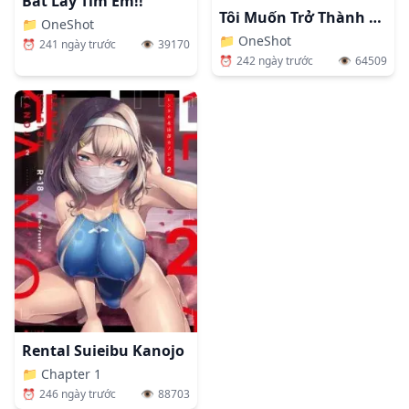
Bắt Lấy Tim Em!!
Tôi Muốn Trở Thành Một Chàng Trai Mạnh Mẽ
📁
OneShot
📁
OneShot
⏰
241 ngày trước
👁️
39170
⏰
242 ngày trước
👁️
64509
Rental Suieibu Kanojo
📁
Chapter 1
⏰
246 ngày trước
👁️
88703