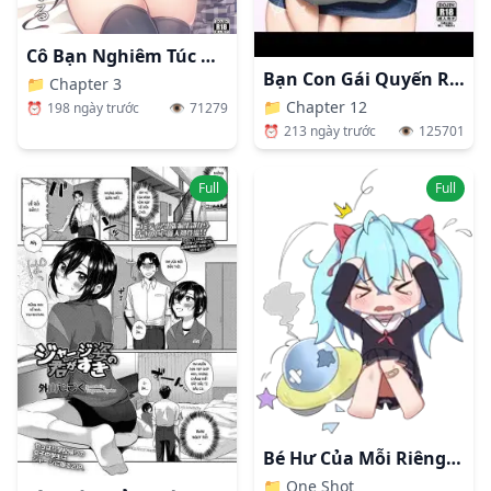
Cô Bạn Nghiêm Túc Nhất Lớp Lại Lộ Ra Vẻ Mặt Dâm Đãng Trước Mặt Tôi.
Bạn Con Gái Quyến Rũ Tôi
📁
Chapter 3
📁
Chapter 12
⏰
198 ngày trước
👁️
71279
⏰
213 ngày trước
👁️
125701
Full
Full
Bé Hư Của Mỗi Riêng Thầy Mà Thôi.
📁
One Shot