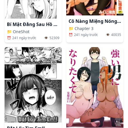
Cô Nàng Miệng Nóng Tim Mềm
Bí Mật Đằng Sau Hồ Bơi
📁
Chapter 3
📁
OneShot
⏰
241 ngày trước
👁️
40035
⏰
241 ngày trước
👁️
52309