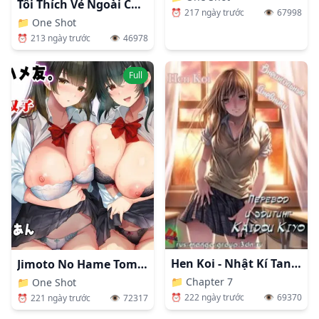
Tôi Thích Vẻ Ngoài Của Bạn Khi Mặc Áo Đấu
⏰
217 ngày trước
👁️
67998
📁
One Shot
⏰
213 ngày trước
👁️
46978
Full
Hen Koi - Nhật Kí Tan Trường [Hen Koi - The After School Diary, The Secret Love At Dust]
Jimoto No Hame Tomo. "kinjo No Niransei Futago C, U"
📁
Chapter 7
📁
One Shot
⏰
222 ngày trước
👁️
69370
⏰
221 ngày trước
👁️
72317