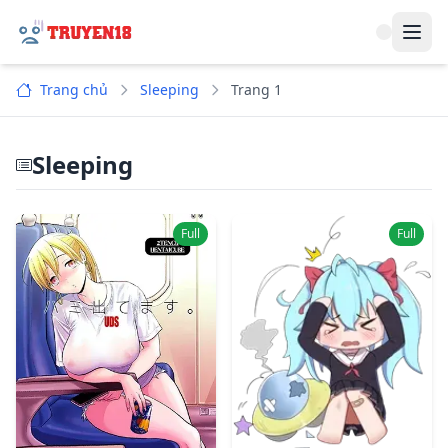
Navi
Trang chủ
Sleeping
Trang 1
Sleeping
Full
Full