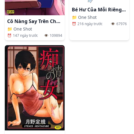
Bé Hư Của Mỗi Riêng Thầy Mà Thôi.
📁
One Shot
Cô Nàng Say Trên Chuyến Tàu Đêm
⏰
216 ngày trước
👁️
67976
📁
One Shot
⏰
147 ngày trước
👁️
109894