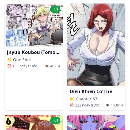
Full
[nyuu Koubou (Tomomimi Shimon)] Hyoui 2 Ie Ni Ita Bourei Ga Ore Ni Naitsuite Mesu Tsurete Kita Ken Ex
📁
One Shot
⏰
180 ngày trước
👁️
48234
Điều Khiển Cơ Thể
📁
Chapter 63
⏰
222 ngày trước
👁️
143614
Full