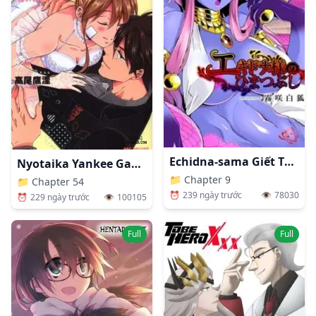
Echidna-sama Giết Thời Gian
Nyotaika Yankee Gakuen: Ore No Hajimete, Nerawaretemasu!
📁
Chapter 9
📁
Chapter 54
⏰
239 ngày trước
👁️
78030
⏰
229 ngày trước
👁️
100105
Full
Full