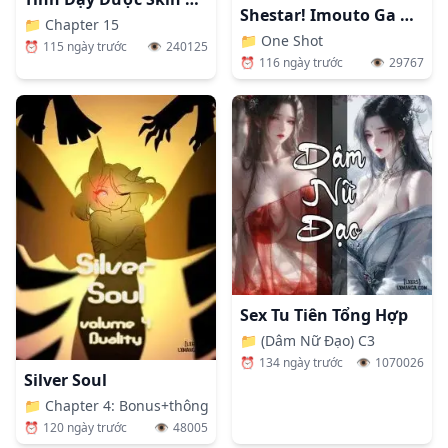
Shestar! Imouto Ga Kawaikatta Node Karada O Notto Tte Jii Shitemita Kekka (Charlotte) [SheStar! Imouto Ga Kawaikatta Node Karada O Notto Tte Jii Shitemita Kekka]
📁
Chapter 15
📁
One Shot
⏰
115 ngày trước
👁️
240125
⏰
116 ngày trước
👁️
29767
Sex Tu Tiên Tổng Hợp
📁
(Dâm Nữ Đạo) C3
⏰
134 ngày trước
👁️
1070026
Silver Soul
📁
Chapter 4: Bonus+thông Báo
⏰
120 ngày trước
👁️
48005