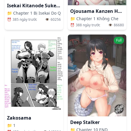
Isekai Kitanode Sukebe Skill De Zenryoku Ouka Siyouto Omou
Ojousama Kanzen Haiboku.~Taisetsu Ni Sodaterareta Kizoku Musume Ga Jibun Kara Shomin Ochinpo Onedari Surumade~
📁
Chapter 1 Bị Isekai Do Quay Tay Quá Độ, Tôi Tiếp Tục Được
📁
Chapter 1 Không Che
⏰
385 ngày trước
👁️
60256
⏰
388 ngày trước
👁️
86680
Full
Zakosama
Deep Stalker
📁
1
📁
Chapter 10 END