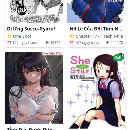
Dị Ứng Succu-Gyaru!
Nô Lệ Của Đội Tinh Nhuệ Ma Đô
📁
One Shot
📁
Chapter 177: Trách Nhiệm 
⏰
102 ngày trước
👁️
42477
⏰
107 ngày trước
👁️
111172
Full
Tỉnh Dậy Được Skin Girl, Từ Newbie Thành Gái Dâm Huyền Thoại