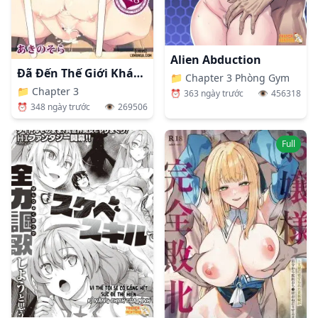
Alien Abduction
Đã Đến Thế Giới Khác Thì Tôi Nghĩ Mình Cũng Nên Dùng Ma Thuật Để Làm Mấy Trò Biến Thái Chứ Nhỉ
📁
Chapter 3 Phòng Gym
📁
Chapter 3
⏰
363 ngày trước
👁️
456318
⏰
348 ngày trước
👁️
269506
Full