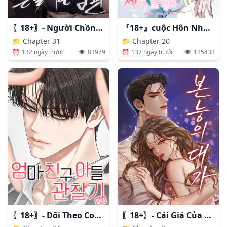
〖18+〗- Người Chồng Dao Động
『18+』cuộc Hôn Nhân Chính Trị Đó, Tôi Sẽ Nhận
📁
Chapter 31
📁
Chapter 20
⏰
132 ngày trước
👁️
83979
⏰
137 ngày trước
👁️
125433
〖18+〗- Dõi Theo Con Trai Của Bạn Mẹ
〖18+〗- Cái Giá Của Bản Năng