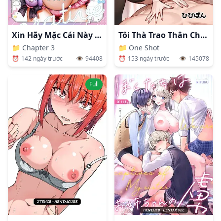
Xin Hãy Mặc Cái Này Đi, Kokonoe Senpai!
Tôi Thà Trao Thân Cho Gã Tồi Lăng Nhăng
📁
Chapter 3
📁
One Shot
⏰
142 ngày trước
👁️
94408
⏰
153 ngày trước
👁️
145078
Full