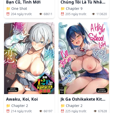
Bạn Cũ, Tình Mới
Chúng Tôi Là Tù Nhân Của Chị Gái
📁
One Shot
📁
Chapter 9
⏰
204 ngày trước
👁️
68611
⏰
205 ngày trước
👁️
113620
Awaku, Koi, Koi
Jk Ga Oshikakete Kita! Yaru Shika Nee!
📁
Chapter 2
📁
Chapter 2
⏰
214 ngày trước
👁️
66197
⏰
225 ngày trước
👁️
67628