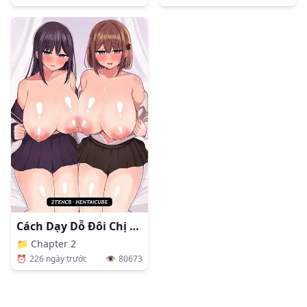
Cách Dạy Dỗ Đôi Chị Em Ngực Khủng
📁
Chapter 2
⏰
226 ngày trước
👁️
80673