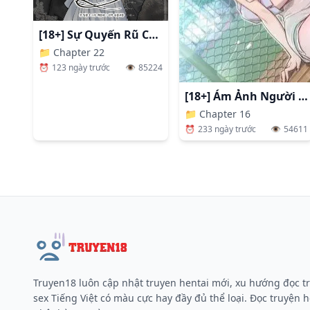
[18+] Sự Quyến Rũ Của Hầu Nữ
📁
Chapter 22
⏰
123 ngày trước
👁️
85224
[18+] Ám Ảnh Người Anh
📁
Chapter 16
⏰
233 ngày trước
👁️
54611
Truyen18 luôn cập nhật truyen hentai mới, xu hướng đọc t
sex Tiếng Việt có màu cực hay đầy đủ thể loại. Đọc truyện h