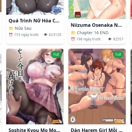
Quá Trình Nữ Hóa Của Rimuru-sama
Niizuma Osenaka Nagashimasu
📁
Nửa Sau
📁
Chapter 16 END
⏰
153 ngày trước
👁️
623120
⏰
198 ngày trước
👁️
82557
Full
Full
Soshite Kyou Mo Moteasobareru
Dàn Harem Girl Mỗi Ngày Của Tôi Thật Dâm Đãng Quá Đi