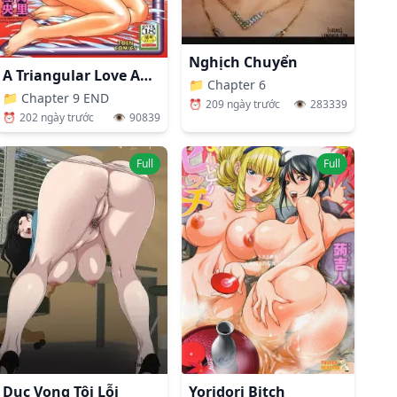
Nghịch Chuyển
A Triangular Love Affair
📁
Chapter 6
📁
Chapter 9 END
⏰
209 ngày trước
👁️
283339
⏰
202 ngày trước
👁️
90839
Full
Full
Dục Vọng Tội Lỗi
Yoridori Bitch