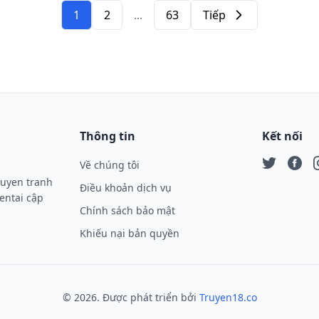
1
2
...
63
Tiếp
Tiếp
Thông tin
Kết nối
Về chúng tôi
Twitter
Face
I
ruyen tranh
Điều khoản dịch vụ
entai cập
Chính sách bảo mật
Khiếu nại bản quyền
©
2026
. Được phát triển bởi
Truyen18.co