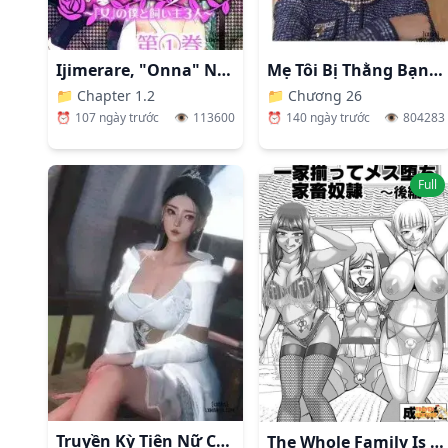
Ijimerare, "Onna" No Boku To Kainushi 3 Nin
Mẹ Tôi Bị Thằng Bạn Chơi.
📁
Chapter 1.2
📁
Chương 26
⏰
107 ngày trước
👁️
113600
⏰
140 ngày trước
👁️
804283
Full
Truyền Kỳ Tiên Nữ Chốn Hồng Trần
The Whole Family Is A Female Fallen Livestock Slave