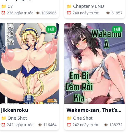
📁
C7
📁
Chapter 9 END
⏰
236 ngày trước
👁️
1066986
⏰
240 ngày trước
👁️
61957
Full
Full
Wakamo-san, That’s A Cold
Jikkenroku
📁
One Shot
📁
One Shot
⏰
242 ngày trước
👁️
138272
⏰
242 ngày trước
👁️
116464