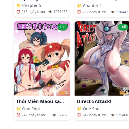
📁
Chapter 5
📁
Chapter 1
⏰
215 ngày trước
👁️
1081053
⏰
222 ngày trước
👁️
176442
Full
Full
Thôi Miên Maou-sama!
Direct☆Attack!
📁
One Shot
📁
One Shot
⏰
242 ngày trước
👁️
87482
⏰
242 ngày trước
👁️
121468