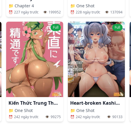
📁
Chapter 4
📁
One Shot
⏰
227 ngày trước
👁️
199952
⏰
228 ngày trước
👁️
137094
Full
Full
Kiến Thức Trung Thực Về Sex
Heart-broken Kashima's Summer Vacation 2
📁
One Shot
📁
One Shot
⏰
242 ngày trước
👁️
99275
⏰
242 ngày trước
👁️
90133