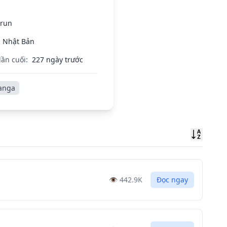
Erun
Nhật Bản
lần cuối:
227 ngày trước
anga
Sort
👁️
442.9K
Đọc ngay