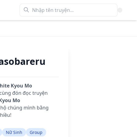
asobareru
hite Kyou Mo
 cùng đón đọc truyện
 Kyou Mo
g hộ chúng mình bằng
hiều!
Nữ Sinh
Group