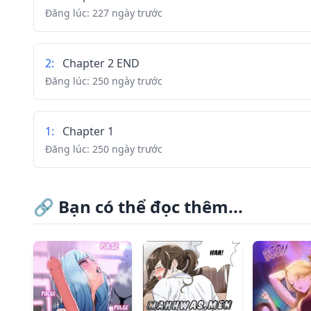
Đăng lúc:
227 ngày trước
2
:
Chapter 2 END
Đăng lúc:
250 ngày trước
1
:
Chapter 1
Đăng lúc:
250 ngày trước
0
:
Chapter 0
🔗
Bạn có thể đọc thêm...
Đăng lúc:
227 ngày trước