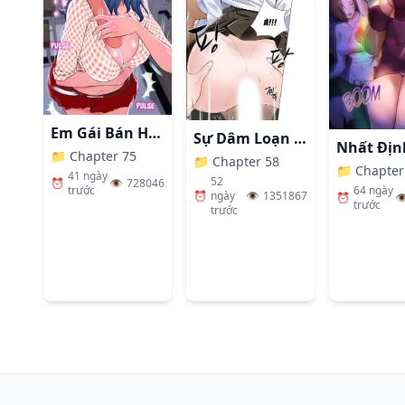
Em Gái Bán Hàng Sextoy
Sự Dâm Loạn Ở Bệnh Viện
📁
Chapter 75
📁
Chapter 58
📁
Chapter
41 ngày
52
⏰
👁️
728046
64 ngày
trước
⏰
ngày
👁️
1351867
⏰
👁
trước
trước