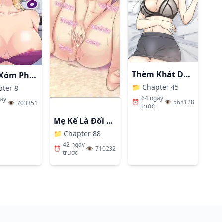
Thèm Khát Dục Vọng
Hàng Xóm Phiền Phức
📁
Chapter 45
pter 8
64 ngày
gày
⏰
👁️
568128
👁️
703351
trước
Mẹ Kế Là Đối Tượng Làm Tình Của Tôi
📁
Chapter 88
42 ngày
⏰
👁️
710232
trước