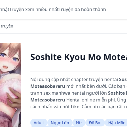
 nhật
Truyện xem nhiều nhất
Truyện đã hoàn thành
 truyện
Soshite Kyou Mo Mote
Nội dung cập nhật chapter truyện hentai
Sos
Moteasobareru
mới nhất bên dưới. Các bạn
tranh sex manhwa hentai người lớn
Soshite
Moteasobareru
Hentai online miễn phí. Ủn
cách nhấn vào nút Like! Cảm ơn các bạn rất n
Adult
Ngực Lớn
Ntr
Đồ Bơi
Hậu Môn