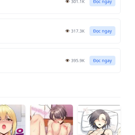
👁️
301.1K
Đọc ngay
👁️
317.3K
Đọc ngay
👁️
395.9K
Đọc ngay
👁️
391.6K
Đọc ngay