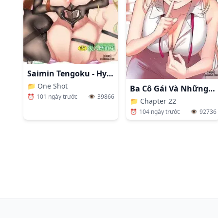
Saimin Tengoku - Hypnosis Heavensto
📁
One Shot
Ba Cô Gái Và Những Rắc Rối Ngọt Ngào
⏰
101 ngày trước
👁️
39866
📁
Chapter 22
⏰
104 ngày trước
👁️
92736