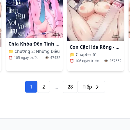
Chìa Khóa Đến Tình Yêu Nơi Vũ Trụ Số
Con Cặc Hóa Rồng - Gái Dị Giới Tranh Nhau Hít (Không Che)
📁
Chương 2: Những Điều Em Có Thể Làm Và Những Việc Em C
📁
Chapter 61
⏰
105 ngày trước
👁️
47432
⏰
106 ngày trước
👁️
267552
1
2
...
28
Tiếp
Tiếp