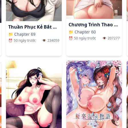
Chương Trình Thao Túng Nhận Thức
Thuần Phục Kẻ Bắt Nạt
📁
Chapter 60
📁
Chapter 69
⏰
50 ngày trước
👁️
207277
⏰
50 ngày trước
👁️
234059