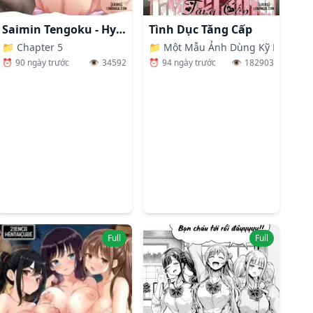
Saimin Tengoku - Hypnosis Heaven
Tình Dục Tăng Cấp
📁
Chapter 5
📁
Một Mẫu Ảnh Dùng Kỹ Năng Mê 
⏰
90 ngày trước
👁️
34592
⏰
94 ngày trước
👁️
182903
Full
Full