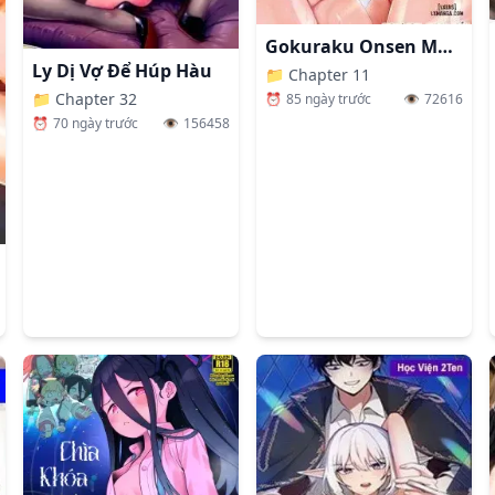
Gokuraku Onsen Monogatari
Ly Dị Vợ Để Húp Hàu
📁
Chapter 11
📁
Chapter 32
⏰
85 ngày trước
👁️
72616
⏰
70 ngày trước
👁️
156458