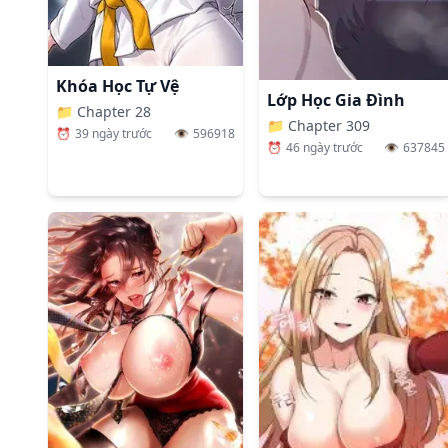
Khóa Học Tự Vệ
Lớp Học Gia Đình
📁
Chapter 28
📁
Chapter 309
⏰
39 ngày trước
👁️
596918
⏰
46 ngày trước
👁️
637845