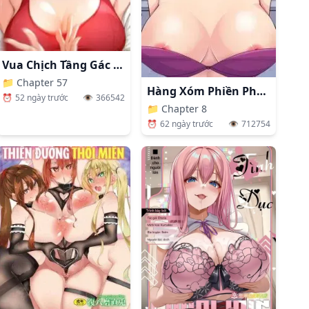
Vua Chịch Tầng Gác Mái
📁
Chapter 57
Hàng Xóm Phiền Phức
⏰
52 ngày trước
👁️
366542
📁
Chapter 8
⏰
62 ngày trước
👁️
712754