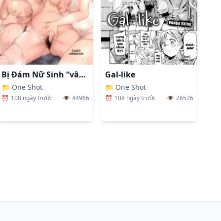
Bị Đám Nữ Sinh “vây Hãm” Ở Suối Nước Nóng
Gal-like
hỉ Có Thể Làm Khi Bên Người
📁
One Shot
📁
One Shot
⏰
108 ngày trước
👁️
44966
⏰
108 ngày trước
👁️
26526