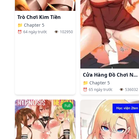
Trò Chơi Kim Tiền
📁
Chapter 5
⏰
64 ngày trước
👁️
102950
Cửa Hàng Đồ Chơi Người Lớn Ở Thế Giới Lạ
📁
Chapter 5
⏰
65 ngày trước
👁️
536032
Full