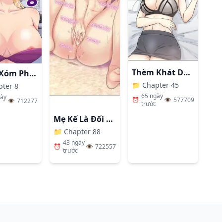
👁️
1M
Đọc ngay
👁️
1.3M
Đọc ngay
Thèm Khát Dục Vọng
Hàng Xóm Phiền Phức
📁
Chapter 45
pter 8
65 ngày
gày
⏰
👁️
577709
👁️
712277
trước
Mẹ Kế Là Đối Tượng Làm Tình Của Tôi
📁
Chapter 88
43 ngày
⏰
👁️
722557
trước