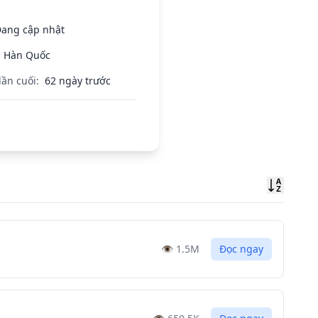
ang cập nhật
Hàn Quốc
lần cuối:
62 ngày trước
Sort
👁️
1.5M
Đọc ngay