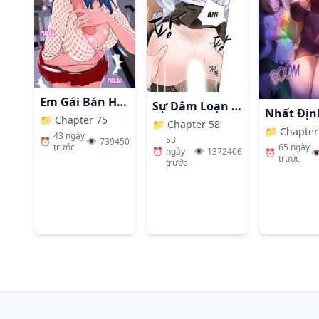
2
:
Chapter 2
Đăng lúc:
65 ngày trước
1
:
Chapter 1
Em Gái Bán Hàng Sextoy
Sự Dâm Loạn Ở Bệnh Viện
Đăng lúc:
65 ngày trước
📁
Chapter 75
📁
Chapter 58
📁
Chapter
43 ngày
53
⏰
👁️
739450
65 ngày
trước
⏰
ngày
👁️
1372406
⏰
👁
trước
trước