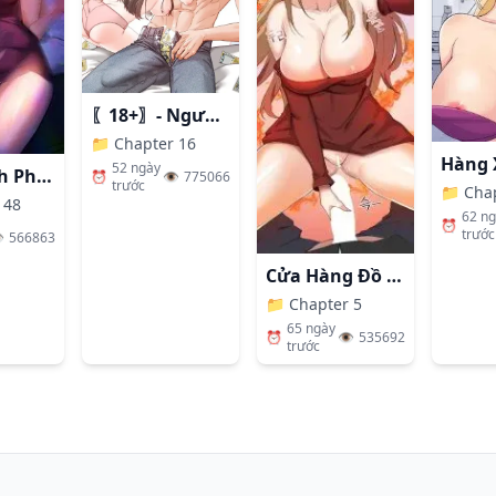
〖18+〗- Người Bạn Thanh Mai Trúc Mã Tính Theo Giá Thị Trường
📁
Chapter 16
52 ngày
Nhất Định Phải Là Chị Ấy
⏰
👁️
775066
trước
📁
Cha
 48
62 n
⏰
trước
️
566863
Cửa Hàng Đồ Chơi Người Lớn Ở Thế Giới Lạ
📁
Chapter 5
65 ngày
⏰
👁️
535692
trước