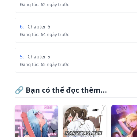
Đăng lúc:
62 ngày trước
6
:
Chapter 6
Đăng lúc:
64 ngày trước
5
:
Chapter 5
Đăng lúc:
65 ngày trước
4
:
Chapter 4
🔗
Bạn có thể đọc thêm...
Đăng lúc:
65 ngày trước
3
:
Chapter 3
Đăng lúc:
65 ngày trước