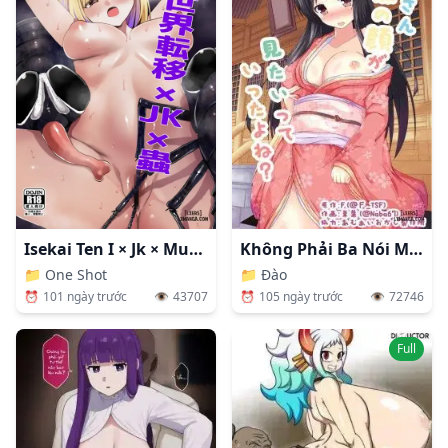
Isekai Ten I × Jk × Mushi
Không Phải Ba Nói Muốn Thấy Mặt Cháu Hả Ba?
📁
One Shot
📁
Đào
⏰
101 ngày trước
👁️
43707
⏰
105 ngày trước
👁️
72746
Full