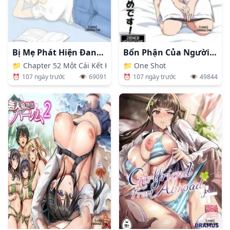
Bị Mẹ Phát Hiện Đang Rình Trộm Thủ Dâm [Onaneta Kaa-san; Masturbating To Mom]
Bổn Phận Của Người Mẹ Là Phải…
📁
Chapter 52 Một Cái Kết Khác
📁
One Shot
⏰
107 ngày trước
👁️
69091
⏰
107 ngày trước
👁️
49844