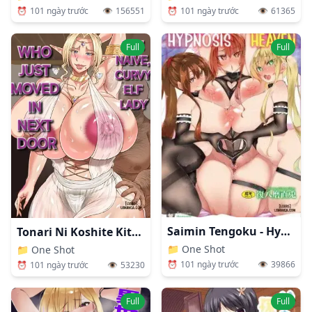
⏰
101 ngày trước
👁️
156551
⏰
101 ngày trước
👁️
61365
Full
Full
Saimin Tengoku - Hypnosis Heavensto
Tonari Ni Koshite Kita Muchimuchi Elf No Oba-san
📁
One Shot
📁
One Shot
⏰
101 ngày trước
👁️
39866
⏰
101 ngày trước
👁️
53230
Full
Full