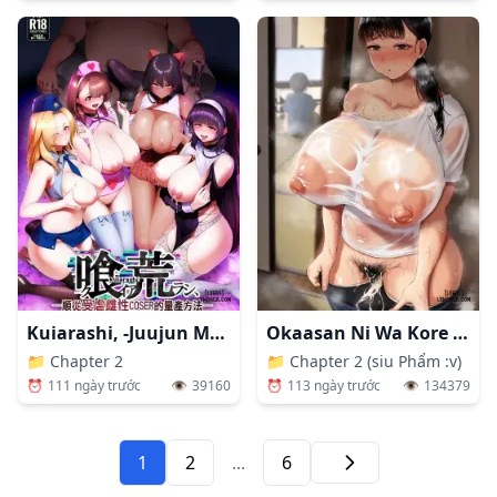
Kuiarashi, -Juujun Maso Mesu Layer O Ryousan Suru Houhou.
Okaasan Ni Wa Kore Gurai Shika Dekinaikara
📁
Chapter 2
📁
Chapter 2 (siu Phẩm :v)
⏰
111 ngày trước
👁️
39160
⏰
113 ngày trước
👁️
134379
1
2
...
6
Tiếp