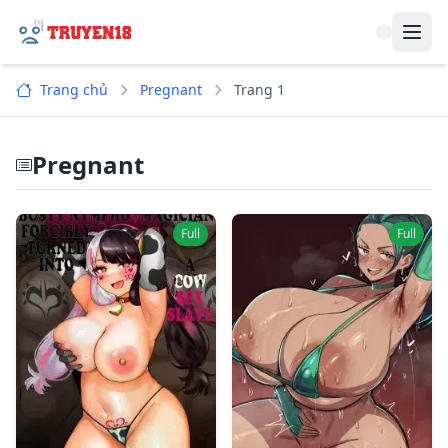
Navi
Trang chủ
Pregnant
Trang 1
Pregnant
Full
Full