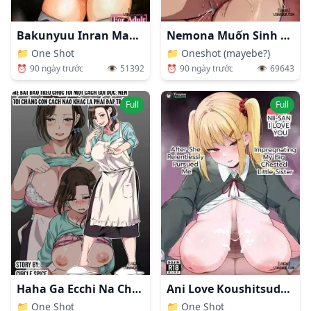
Bakunyuu Inran Magician Kyousei Mesuushi Seidorei Ochi
Nemona Muốn Sinh CON!!
📁
One Shot
📁
Oneshot (mayebe?)
⏰
90 ngày trước
👁️
51392
⏰
90 ngày trước
👁️
69643
Full
Full
Haha Ga Ecchi Na Chouhatsu Shite Kita Node Gaman Dekizu Ni Hangeki Shimashita
Ani Love Koushitsudo Chounyuu Imouto Ni Semararete Haramasechau Hanashi
📁
One Shot
📁
One Shot