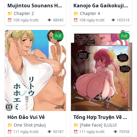
Mujintou Sounans Harem
Kanojo Ga Gaikokujin Ni Netorareru Manga Ouchi Fuck Hen [彼女が外国人に寝取られる漫画 おうちファック編]
📁
Chapter 2
📁
Chapter 4
⏰
108 ngày trước
👁️
48045
⏰
108 ngày trước
👁️
165516
Full
Full
Hòn Đảo Vui Vẻ
Tổng Hợp Truyện Vẽ Bởi Face Fake
📁
One Shot (màu)
📁
[Fake Face] ILULU!
⏰
111 ngày trước
👁️
50187
⏰
111 ngày trước
👁️
70556