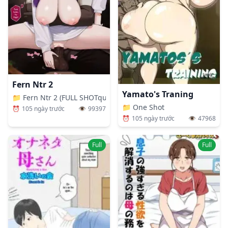
Fern Ntr 2
Yamato's Traning
📁
Fern Ntr 2 (FULL SHOTquay Tay Cho Đã)
📁
One Shot
⏰
105 ngày trước
👁️
99397
⏰
105 ngày trước
👁️
47968
Full
Full