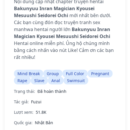
Nội dung cập nhật chapter truyện hentai
Bakunyuu Inran Magician Kyousei
Mesuushi Seidorei Ochi
mới nhất bên dưới.
Các bạn cùng đón đọc truyện tranh sex
manhwa hentai người lớn
Bakunyuu Inran
Magician Kyousei Mesuushi Seidorei Ochi
Hentai online miễn phí. Ủng hộ chúng mình
bằng cách nhấn vào nút Like! Cảm ơn các bạn
rất nhiều!
Mind Break
Group
Full Color
Pregnant
Rape
Slave
Anal
Swimsuit
Trạng thái:
Đã hoàn thành
Tác giả:
Fuzui
Lượt xem:
51.8K
Quốc gia:
Nhật Bản