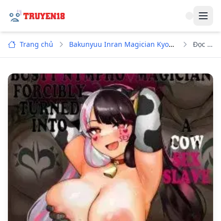
Navi
Trang chủ
Bakunyuu Inran Magician Kyousei Mesuushi Seidorei Ochi
Đọc truyện