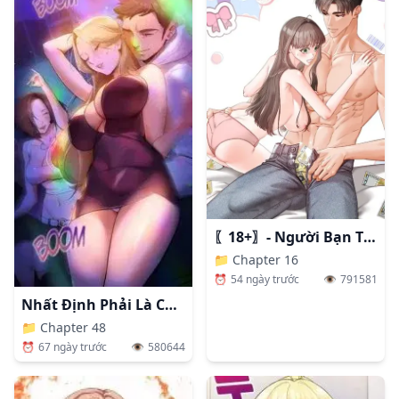
〖18+〗- Người Bạn Thanh Mai Trúc Mã Tính Theo Giá Thị Trường
📁
Chapter 16
⏰
54 ngày trước
👁️
791581
Nhất Định Phải Là Chị Ấy
📁
Chapter 48
⏰
67 ngày trước
👁️
580644