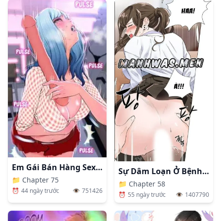
Em Gái Bán Hàng Sextoy
Sự Dâm Loạn Ở Bệnh Viện
📁
Chapter 75
📁
Chapter 58
⏰
44 ngày trước
👁️
751426
⏰
55 ngày trước
👁️
1407790