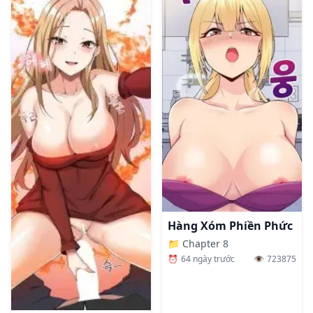
Hàng Xóm Phiền Phức
📁
Chapter 8
⏰
64 ngày trước
👁️
723875