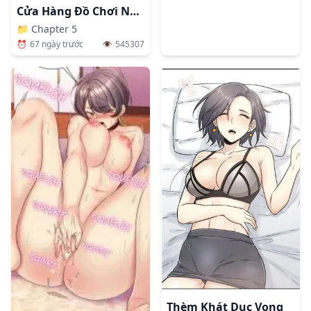
Cửa Hàng Đồ Chơi Người Lớn Ở Thế Giới Lạ
📁
Chapter 5
⏰
67 ngày trước
👁️
545307
Thèm Khát Dục Vọng