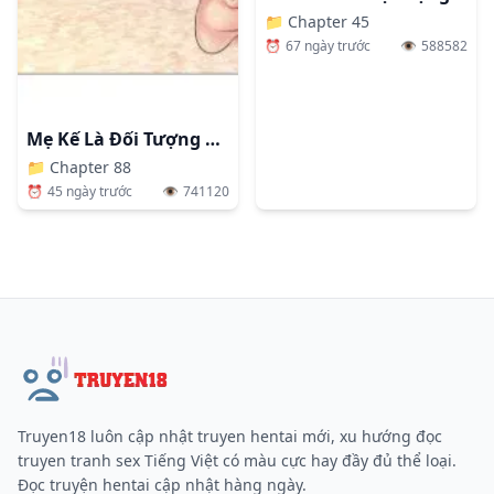
📁
Chapter 45
⏰
67 ngày trước
👁️
588582
Mẹ Kế Là Đối Tượng Làm Tình Của Tôi
📁
Chapter 88
⏰
45 ngày trước
👁️
741120
Truyen18 luôn cập nhật truyen hentai mới, xu hướng đọc
truyen tranh sex Tiếng Việt có màu cực hay đầy đủ thể loại.
Đọc truyện hentai cập nhật hàng ngày.