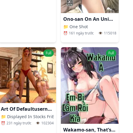
Ono-san On An Uninhabited Island
📁
One Shot
⏰
161 ngày trước
👁️
115018
Full
Full
Art Of Defaultusername29
📁
Displayed In Stocks FriENDs (The Witcher)
⏰
231 ngày trước
👁️
102304
Wakamo-san, That’s A Cold