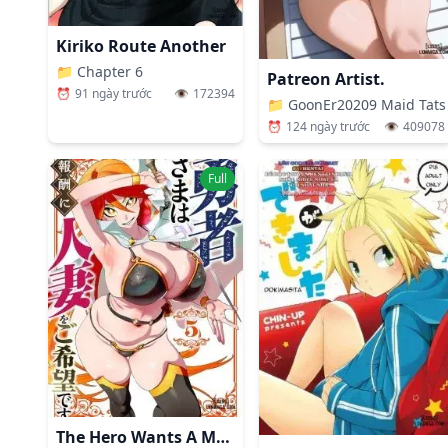
Kiriko Route Another
📁
Chapter 6
Patreon Artist.
⏰
91 ngày trước
👁️
172394
📁
GoonEr20209 Maid Tat
⏰
124 ngày trước
👁️
409078
Full
The Hero Wants A Married Woman As A Reward