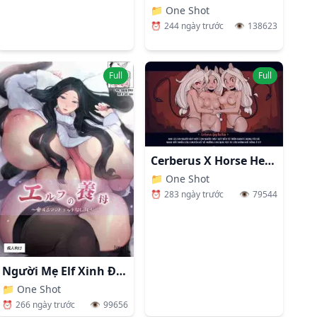
📁
One Shot
⏰
244 ngày trước
👁️
138623
Full
Full
Cerberus X Horse Helltaker
📁
One Shot
⏰
283 ngày trước
👁️
79544
Người Mẹ Elf Xinh Đẹp Của Tôi
📁
One Shot
⏰
266 ngày trước
👁️
99656