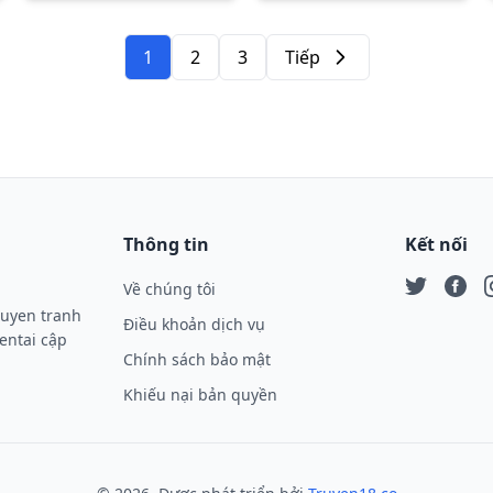
1
2
3
Tiếp
Tiếp
Thông tin
Kết nối
Về chúng tôi
Twitter
Face
I
ruyen tranh
Điều khoản dịch vụ
entai cập
Chính sách bảo mật
Khiếu nại bản quyền