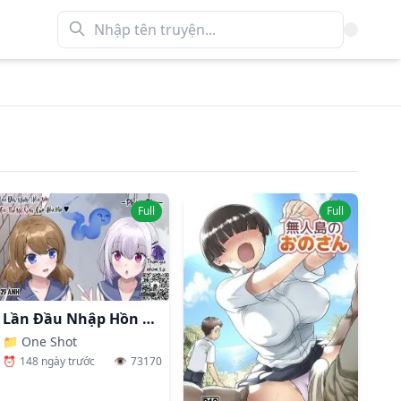
Full
Full
Lần Đầu Nhập Hồn Vào Cơ Thể Nữ Sinh Của Hồn Ma
📁
One Shot
⏰
148 ngày trước
👁️
73170