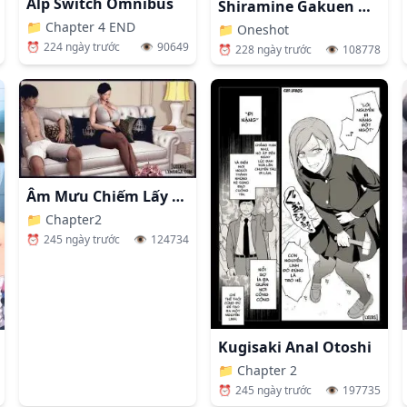
Alp Switch Omnibus
Shiramine Gakuen No Mesubuta Rijichou Zenpen
📁
Chapter 4 END
📁
Oneshot
⏰
224 ngày trước
👁️
90649
⏰
228 ngày trước
👁️
108778
Âm Mưu Chiếm Lấy Người Mẹ Xinh Đẹp
📁
Chapter2
⏰
245 ngày trước
👁️
124734
Kugisaki Anal Otoshi
📁
Chapter 2
⏰
245 ngày trước
👁️
197735