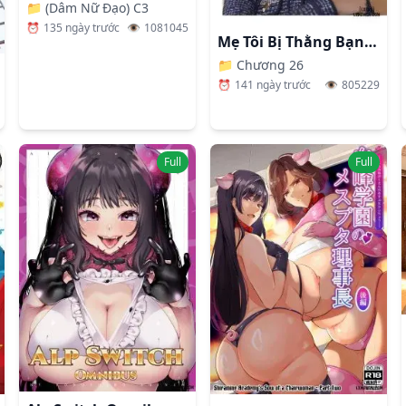
📁
(Dâm Nữ Đạo) C3
⏰
135 ngày trước
👁️
1081045
Mẹ Tôi Bị Thằng Bạn Chơi.
📁
Chương 26
⏰
141 ngày trước
👁️
805229
sumaki
Full
Full