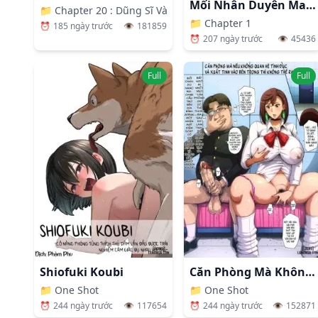
Mối Nhân Duyên Mang Tên Em Trai
📁
Chapter 20 : Dũng Sĩ Và Giải Đấu Võ Thuật (Phần 1)
📁
Chapter 1
⏰
185 ngày trước
👁️
181859
⏰
207 ngày trước
👁️
45436
Full
Full
Shiofuki Koubi
Căn Phòng Mà Không Sex Thì Không Thể Thoát Ra (Dandadan)
📁
One Shot
📁
One Shot
⏰
244 ngày trước
👁️
117654
⏰
244 ngày trước
👁️
152871