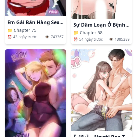
Em Gái Bán Hàng Sextoy
Sự Dâm Loạn Ở Bệnh Viện
📁
Chapter 75
📁
Chapter 58
⏰
43 ngày trước
👁️
743367
⏰
54 ngày trước
👁️
1385289
〖18+〗- Người Bạn Thanh Mai Trúc Mã Tính Theo Giá Thị Trường