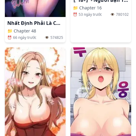
📁
Chapter 16
⏰
53 ngày trước
👁️
780102
Nhất Định Phải Là Chị Ấy
📁
Chapter 48
⏰
66 ngày trước
👁️
574825