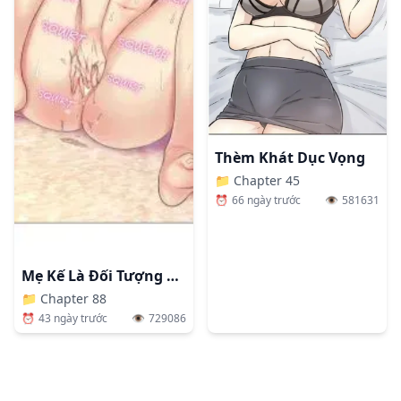
Thèm Khát Dục Vọng
📁
Chapter 45
⏰
66 ngày trước
👁️
581631
Mẹ Kế Là Đối Tượng Làm Tình Của Tôi
📁
Chapter 88
⏰
43 ngày trước
👁️
729086