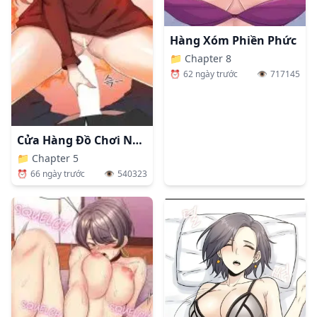
Hàng Xóm Phiền Phức
📁
Chapter 8
⏰
62 ngày trước
👁️
717145
Cửa Hàng Đồ Chơi Người Lớn Ở Thế Giới Lạ
📁
Chapter 5
⏰
66 ngày trước
👁️
540323