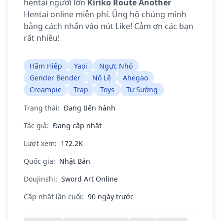
hentai người lớn
Kiriko Route Another
Hentai online miễn phí. Ủng hộ chúng mình
bằng cách nhấn vào nút Like! Cảm ơn các bạn
rất nhiều!
Hãm Hiếp
Yaoi
Ngực Nhỏ
Gender Bender
Nô Lệ
Ahegao
Creampie
Trap
Toys
Tự Sướng
Trạng thái:
Đang tiến hành
Tác giả:
Đang cập nhật
Lượt xem:
172.2K
Quốc gia:
Nhật Bản
Doujinshi:
Sword Art Online
Cập nhật lần cuối:
90 ngày trước