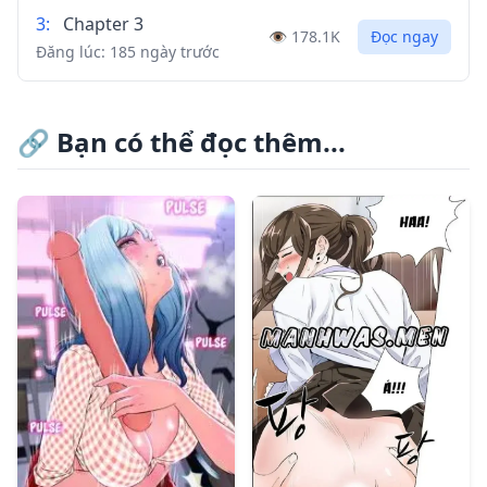
3
:
Chapter 3
👁️
178.1K
Đọc ngay
Đăng lúc:
185 ngày trước
2
:
2
🔗
Bạn có thể đọc thêm...
👁️
409.9K
Đọc ngay
Đăng lúc:
394 ngày trước
1
:
1
👁️
602.3K
Đọc ngay
Đăng lúc:
394 ngày trước