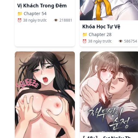
Vị Khách Trong Đêm
📁
Chapter 54
⏰
38 ngày trước
👁️
218881
Khóa Học Tự Vệ
📁
Chapter 28
⏰
38 ngày trước
👁️
586754