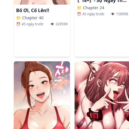
〖18+〗- Sự Ngây Thơ Bị Vùi Lấp Trong Tro Tàn
📁
Chapter 24
Bố Ơi, Cố Lên!!
⏰
45 ngày trước
👁️
158998
📁
Chapter 40
⏰
45 ngày trước
👁️
329599