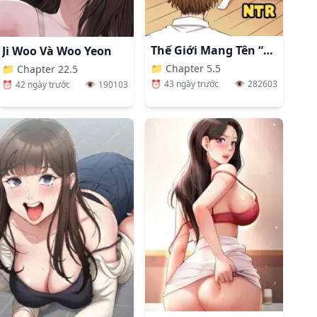
Thế Giới Mang Tên “Người Vợ”
Ji Woo Và Woo Yeon
📁
Chapter 5.5
📁
Chapter 22.5
⏰
43 ngày trước
👁️
282603
⏰
42 ngày trước
👁️
190103