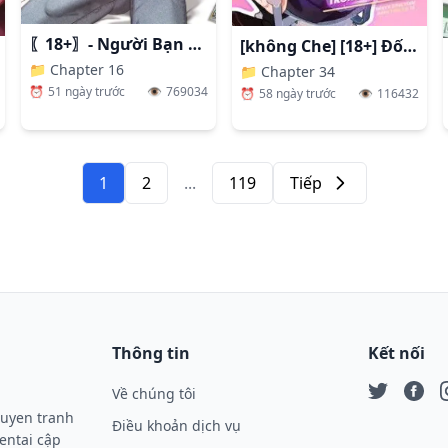
〖18+〗- Người Bạn Thanh Mai Trúc Mã Tính Theo Giá Thị Trường
[không Che] [18+] Đối Tác Trong Công Việc
📁
Chapter 16
📁
Chapter 34
⏰
51 ngày trước
👁️
769034
⏰
58 ngày trước
👁️
116432
1
2
...
119
Tiếp
Tiếp
Thông tin
Kết nối
Về chúng tôi
Twitter
Face
I
ruyen tranh
Điều khoản dịch vụ
entai cập