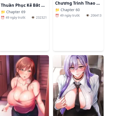
Chương Trình Thao Túng Nhận Thức
Thuần Phục Kẻ Bắt Nạt
📁
Chapter 60
📁
Chapter 69
⏰
49 ngày trước
👁️
206413
⏰
49 ngày trước
👁️
232321