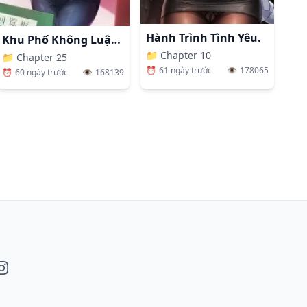
Hành Trình Tình Yêu.
Khu Phố Không Luật Lệ
📁
Chapter 10
📁
Chapter 25
⏰
61 ngày trước
👁️
178065
⏰
60 ngày trước
👁️
168139
book
nstagram