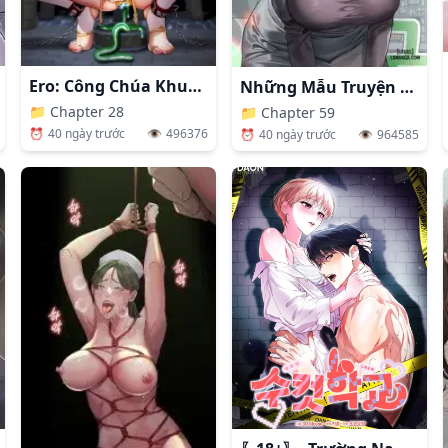
Ero: Công Chúa Khuất Phục
Những Mẫu Truyện Tục Tĩu (Phần 2)
📁
Chapter 28
📁
Chapter 59
⏰
40 ngày trước
👁️
496376
⏰
40 ngày trước
👁️
964585