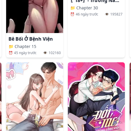
〖18+〗- Trường Nam Sinh
📁
Chapter 30
⏰
46 ngày trước
👁️
195827
Bê Bối Ở Bệnh Viện
📁
Chapter 15
⏰
45 ngày trước
👁️
102160