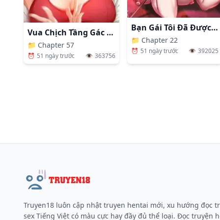
Bạn Gái Tôi Đã Được Huấn Luyện.
Vua Chịch Tầng Gác Mái
📁
Chapter 22
📁
Chapter 57
⏰
51 ngày trước
👁️
392025
⏰
51 ngày trước
👁️
363756
Truyen18 luôn cập nhật truyen hentai mới, xu hướng đọc t
sex Tiếng Việt có màu cực hay đầy đủ thể loại. Đọc truyện h