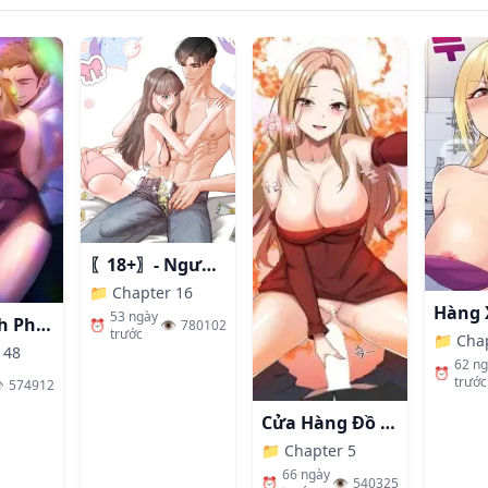
〖18+〗- Người Bạn Thanh Mai Trúc Mã Tính Theo Giá Thị Trường
📁
Chapter 16
53 ngày
Nhất Định Phải Là Chị Ấy
⏰
👁️
780102
trước
📁
Cha
 48
62 n
⏰
trước
️
574912
Cửa Hàng Đồ Chơi Người Lớn Ở Thế Giới Lạ
📁
Chapter 5
66 ngày
⏰
👁️
540325