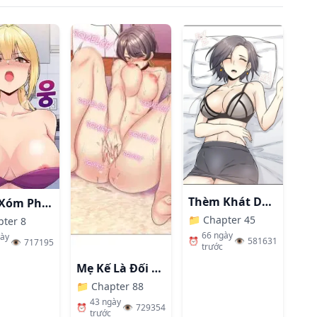
Thèm Khát Dục Vọng
Hàng Xóm Phiền Phức
📁
Chapter 45
pter 8
66 ngày
gày
⏰
👁️
581631
👁️
717195
trước
Mẹ Kế Là Đối Tượng Làm Tình Của Tôi
📁
Chapter 88
43 ngày
⏰
👁️
729354
trước