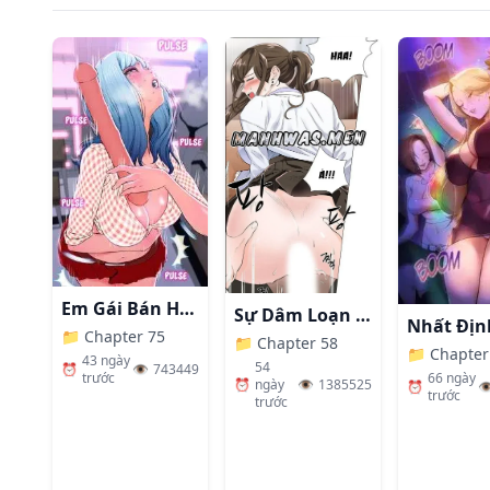
Em Gái Bán Hàng Sextoy
Sự Dâm Loạn Ở Bệnh Viện
📁
Chapter 75
📁
Chapter 58
📁
Chapter
43 ngày
54
⏰
👁️
743449
66 ngày
trước
⏰
ngày
👁️
1385525
⏰
👁
trước
trước