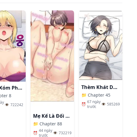
Thèm Khát Dục Vọng
Hàng Xóm Phiền Phức
📁
Chapter 45
pter 8
67 ngày
gày
⏰
👁️
585269
👁️
722242
trước
Mẹ Kế Là Đối Tượng Làm Tình Của Tôi
📁
Chapter 88
44 ngày
⏰
👁️
732219
trước