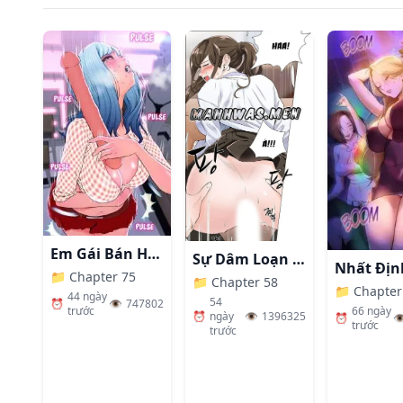
Em Gái Bán Hàng Sextoy
Sự Dâm Loạn Ở Bệnh Viện
📁
Chapter 75
📁
Chapter 58
📁
Chapter
44 ngày
54
⏰
👁️
747802
66 ngày
trước
⏰
ngày
👁️
1396325
⏰
👁
trước
trước