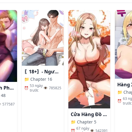
〖18+〗- Người Bạn Thanh Mai Trúc Mã Tính Theo Giá Thị Trường
📁
Chapter 16
53 ngày
Nhất Định Phải Là Chị Ấy
⏰
👁️
785825
trước
📁
Cha
 48
63 n
⏰
trước
️
577587
Cửa Hàng Đồ Chơi Người Lớn Ở Thế Giới Lạ
📁
Chapter 5
67 ngày
⏰
👁️
542391