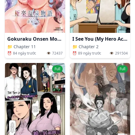
Gokuraku Onsen Monogatari
I See You (My Hero Academia)
📁
Chapter 11
📁
Chapter 2
⏰
84 ngày trước
👁️
72437
⏰
89 ngày trước
👁️
291504
Full
Full