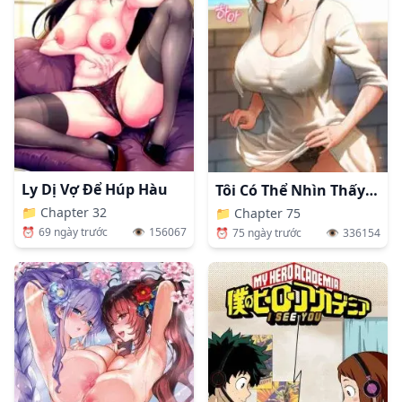
Ly Dị Vợ Để Húp Hàu
Tôi Có Thể Nhìn Thấy Những Dục Vọng
📁
Chapter 32
📁
Chapter 75
⏰
69 ngày trước
👁️
156067
⏰
75 ngày trước
👁️
336154