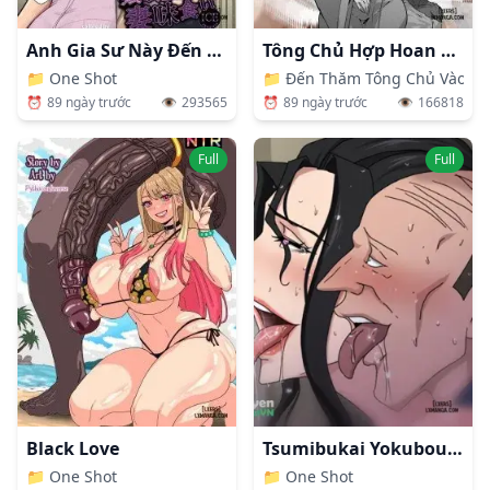
Anh Gia Sư Này Đến Mẹ Của Học Sinh Cũng Không Tha!
Tông Chủ Hợp Hoan Tông
📁
One Shot
📁
Đến Thăm Tông Chủ Vào B
⏰
89 ngày trước
👁️
293565
⏰
89 ngày trước
👁️
166818
Full
Full
Black Love
Tsumibukai Yokubou Sp. 2
📁
One Shot
📁
One Shot