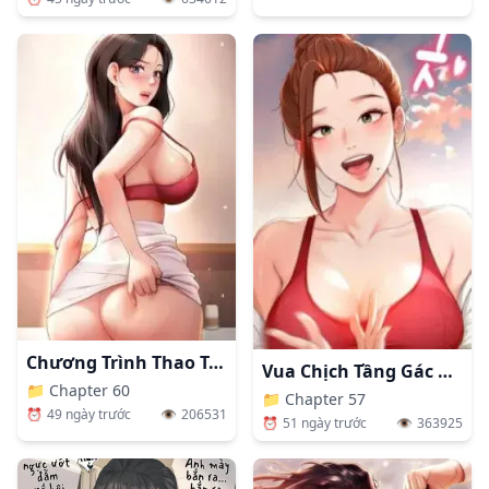
Chương Trình Thao Túng Nhận Thức
Vua Chịch Tầng Gác Mái
📁
Chapter 60
📁
Chapter 57
⏰
49 ngày trước
👁️
206531
⏰
51 ngày trước
👁️
363925