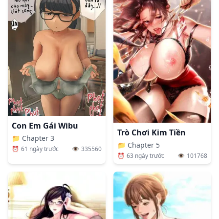
Con Em Gái Wibu
Trò Chơi Kim Tiền
📁
Chapter 3
📁
Chapter 5
⏰
61 ngày trước
👁️
335560
⏰
63 ngày trước
👁️
101768