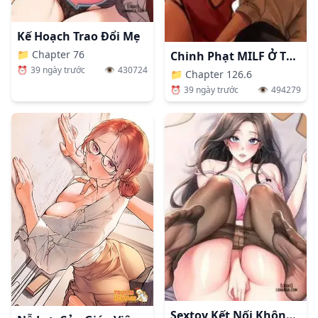
Kế Hoạch Trao Đổi Mẹ
📁
Chapter 76
Chinh Phạt MILF Ở Thế Giới Khác
⏰
39 ngày trước
👁️
430724
📁
Chapter 126.6
⏰
39 ngày trước
👁️
494279
Sextoy Kết Nối Không Dây