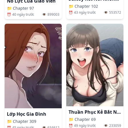
Nỗ Lực Của Giáo Viên
📁
Chapter 102
📁
Chapter 97
⏰
43 ngày trước
👁️
553572
⏰
40 ngày trước
👁️
899003
Thuần Phục Kẻ Bắt Nạt
Lớp Học Gia Đình
📁
Chapter 69
📁
Chapter 309
⏰
49 ngày trước
👁️
233059
⏰
45 ngày trước
👁️
634612