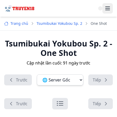
Navi
Trang chủ
Tsumibukai Yokubou Sp. 2
One Shot
Tsumibukai Yokubou Sp. 2
-
One Shot
Cập nhật lần cuối:
91 ngày trước
Trước
Tiếp
Đổi server ảnh:
Trước
Tiếp
Danh sách chương