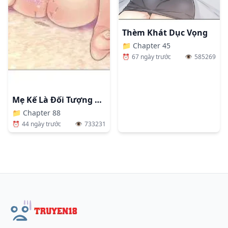
Thèm Khát Dục Vọng
📁
Chapter 45
⏰
67 ngày trước
👁️
585269
Mẹ Kế Là Đối Tượng Làm Tình Của Tôi
📁
Chapter 88
⏰
44 ngày trước
👁️
733231