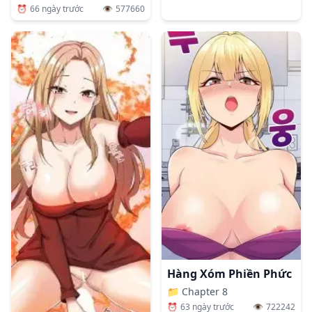
⏰
66 ngày trước
👁️
577660
Hàng Xóm Phiền Phức
📁
Chapter 8
⏰
63 ngày trước
👁️
722242