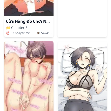
Cửa Hàng Đồ Chơi Người Lớn Ở Thế Giới Lạ
📁
Chapter 5
⏰
67 ngày trước
👁️
542410