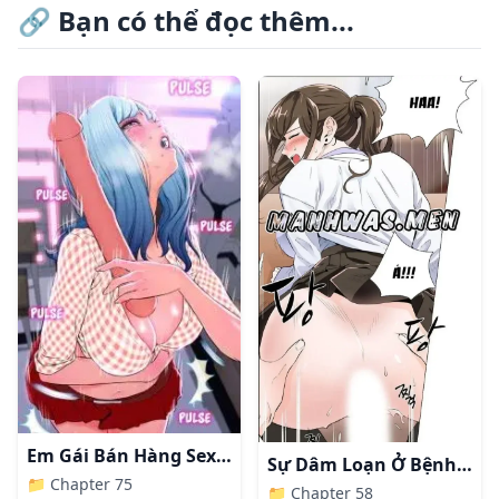
🔗
Bạn có thể đọc thêm...
Em Gái Bán Hàng Sextoy
Sự Dâm Loạn Ở Bệnh Viện
📁
Chapter 75
📁
Chapter 58