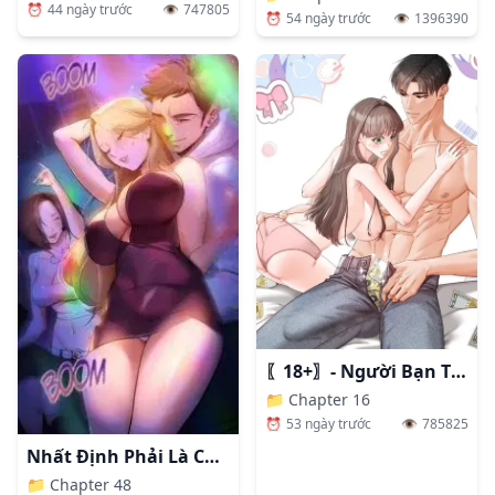
⏰
44 ngày trước
👁️
747805
⏰
54 ngày trước
👁️
1396390
〖18+〗- Người Bạn Thanh Mai Trúc Mã Tính Theo Giá Thị Trường
📁
Chapter 16
⏰
53 ngày trước
👁️
785825
Nhất Định Phải Là Chị Ấy
📁
Chapter 48