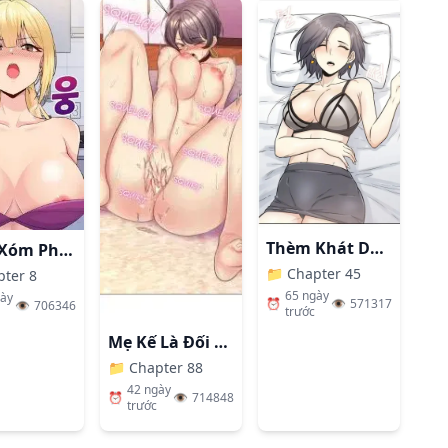
Thèm Khát Dục Vọng
Hàng Xóm Phiền Phức
📁
Chapter 45
pter 8
65 ngày
gày
⏰
👁️
571317
👁️
706346
trước
Mẹ Kế Là Đối Tượng Làm Tình Của Tôi
📁
Chapter 88
42 ngày
⏰
👁️
714848
trước