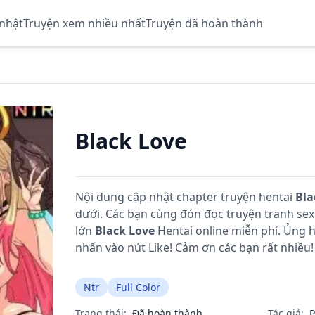
 nhật
Truyện xem nhiều nhất
Truyện đã hoàn thành
Black Love
Nội dung cập nhật chapter truyện hentai
Bla
dưới. Các bạn cùng đón đọc truyện tranh se
lớn
Black Love
Hentai online miễn phí. Ủng
nhấn vào nút Like! Cảm ơn các bạn rất nhiều!
Ntr
Full Color
Trạng thái:
Đã hoàn thành
Tác giả:
P