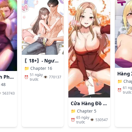
〖18+〗- Người Bạn Thanh Mai Trúc Mã Tính Theo Giá Thị Trường
📁
Chapter 16
51 ngày
Nhất Định Phải Là Chị Ấy
⏰
👁️
770137
trước
📁
Cha
 48
61 n
⏰
trước
️
563743
Cửa Hàng Đồ Chơi Người Lớn Ở Thế Giới Lạ
📁
Chapter 5
65 ngày
⏰
👁️
530547
trước