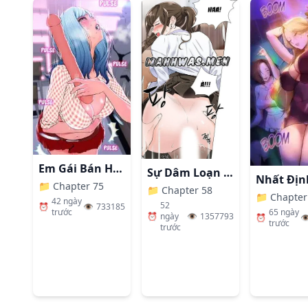
Em Gái Bán Hàng Sextoy
Sự Dâm Loạn Ở Bệnh Viện
📁
Chapter 75
📁
Chapter 58
📁
Chapter
42 ngày
52
⏰
👁️
733185
65 ngày
trước
⏰
ngày
👁️
1357793
⏰
👁
trước
trước