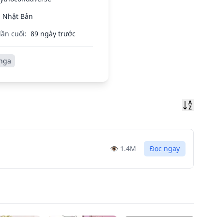
Nhật Bản
lần cuối:
89 ngày trước
nga
Sort
👁️
1.4M
Đọc ngay