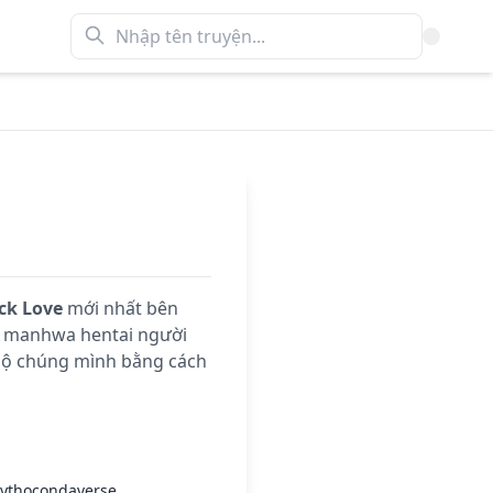
ck Love
mới nhất bên
x manhwa hentai người
 hộ chúng mình bằng cách
ythocondaverse