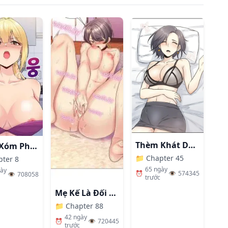
Thèm Khát Dục Vọng
Hàng Xóm Phiền Phức
📁
Chapter 45
pter 8
65 ngày
gày
⏰
👁️
574345
👁️
708058
trước
Mẹ Kế Là Đối Tượng Làm Tình Của Tôi
📁
Chapter 88
42 ngày
⏰
👁️
720445
trước