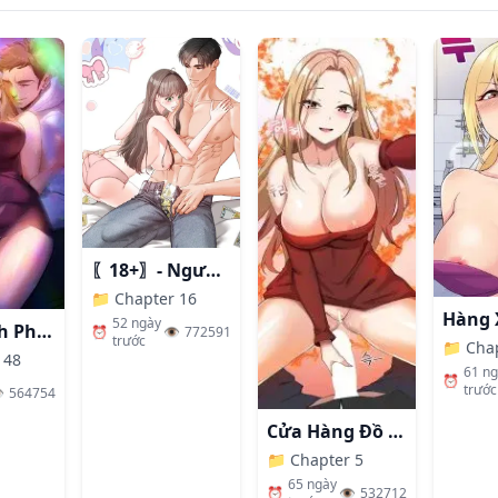
〖18+〗- Người Bạn Thanh Mai Trúc Mã Tính Theo Giá Thị Trường
📁
Chapter 16
52 ngày
Nhất Định Phải Là Chị Ấy
⏰
👁️
772591
trước
📁
Cha
 48
61 n
⏰
trước
️
564754
Cửa Hàng Đồ Chơi Người Lớn Ở Thế Giới Lạ
📁
Chapter 5
65 ngày
⏰
👁️
532712