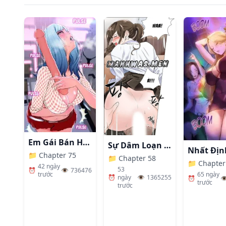
Em Gái Bán Hàng Sextoy
Sự Dâm Loạn Ở Bệnh Viện
📁
Chapter 75
📁
Chapter 58
📁
Chapter
42 ngày
53
⏰
👁️
736476
65 ngày
trước
⏰
ngày
👁️
1365255
⏰
👁
trước
trước