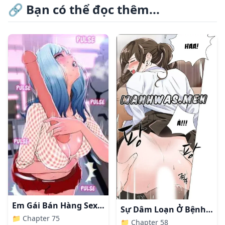
🔗
Bạn có thể đọc thêm...
Em Gái Bán Hàng Sextoy
Sự Dâm Loạn Ở Bệnh Viện
📁
Chapter 75
📁
Chapter 58