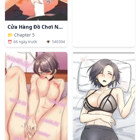
Cửa Hàng Đồ Chơi Người Lớn Ở Thế Giới Lạ
📁
Chapter 5
⏰
66 ngày trước
👁️
540394