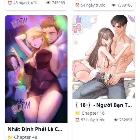
⏰
43 ngày trước
👁️
745065
⏰
54 ngày trước
👁️
1388186
〖18+〗- Người Bạn Thanh Mai Trúc Mã Tính Theo Giá Thị Trường
📁
Chapter 16
⏰
53 ngày trước
👁️
782896
Nhất Định Phải Là Chị Ấy
📁
Chapter 48