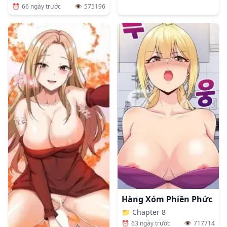
⏰
66 ngày trước
👁️
575196
Hàng Xóm Phiền Phức
📁
Chapter 8
⏰
63 ngày trước
👁️
717714