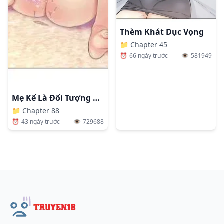
Thèm Khát Dục Vọng
📁
Chapter 45
⏰
66 ngày trước
👁️
581949
Mẹ Kế Là Đối Tượng Làm Tình Của Tôi
📁
Chapter 88
⏰
43 ngày trước
👁️
729688