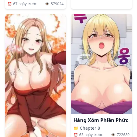
⏰
67 ngày trước
👁️
579024
Hàng Xóm Phiền Phức
📁
Chapter 8
⏰
63 ngày trước
👁️
722689