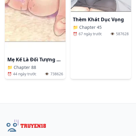
Thèm Khát Dục Vọng
📁
Chapter 45
⏰
67 ngày trước
👁️
587628
Mẹ Kế Là Đối Tượng Làm Tình Của Tôi
📁
Chapter 88
⏰
44 ngày trước
👁️
738626