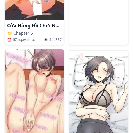
Cửa Hàng Đồ Chơi Người Lớn Ở Thế Giới Lạ
📁
Chapter 5
⏰
67 ngày trước
👁️
544387