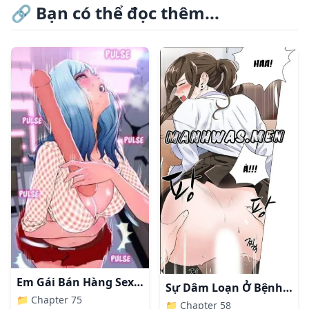
🔗
Bạn có thể đọc thêm...
Em Gái Bán Hàng Sextoy
Sự Dâm Loạn Ở Bệnh Viện
📁
Chapter 75
📁
Chapter 58