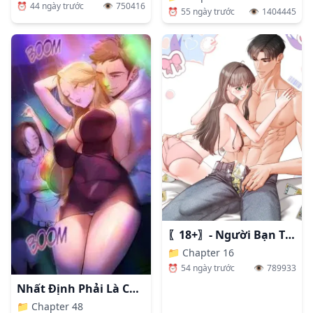
⏰
44 ngày trước
👁️
750416
⏰
55 ngày trước
👁️
1404445
〖18+〗- Người Bạn Thanh Mai Trúc Mã Tính Theo Giá Thị Trường
📁
Chapter 16
⏰
54 ngày trước
👁️
789933
Nhất Định Phải Là Chị Ấy
📁
Chapter 48