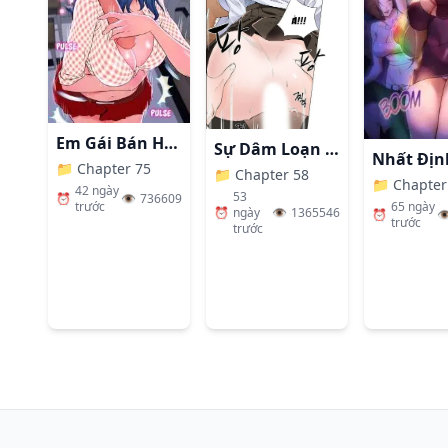
39
:
Chapter 39
Đăng lúc:
65 ngày trước
38
:
Chapter 38
Em Gái Bán Hàng Sextoy
Sự Dâm Loạn Ở Bệnh Viện
Đăng lúc:
65 ngày trước
📁
Chapter 75
📁
Chapter 58
📁
Chapter
42 ngày
53
⏰
👁️
736609
65 ngày
trước
⏰
ngày
👁️
1365546
⏰
👁
trước
37
:
Chapter 37
trước
Đăng lúc:
65 ngày trước
36
:
Chapter 36
Đăng lúc:
65 ngày trước
35
:
Chapter 35