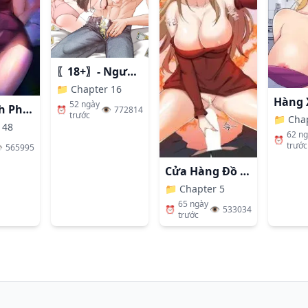
〖18+〗- Người Bạn Thanh Mai Trúc Mã Tính Theo Giá Thị Trường
📁
Chapter 16
52 ngày
Nhất Định Phải Là Chị Ấy
⏰
👁️
772814
trước
📁
Cha
 48
62 n
⏰
trước
️
565995
Cửa Hàng Đồ Chơi Người Lớn Ở Thế Giới Lạ
📁
Chapter 5
65 ngày
⏰
👁️
533034
trước