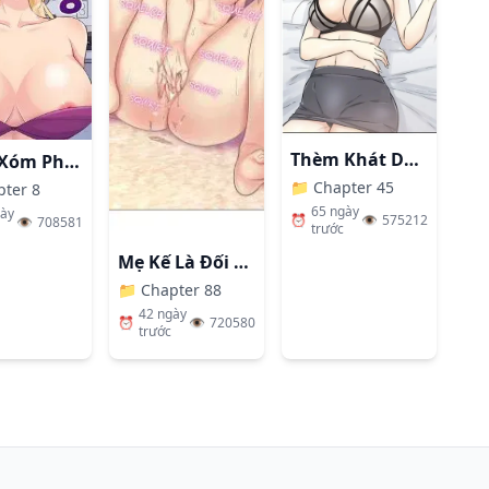
👁️
120.7K
Đọc ngay
👁️
75.4K
Đọc ngay
Thèm Khát Dục Vọng
Hàng Xóm Phiền Phức
📁
Chapter 45
pter 8
65 ngày
gày
⏰
👁️
575212
👁️
708581
trước
Mẹ Kế Là Đối Tượng Làm Tình Của Tôi
👁️
98.9K
Đọc ngay
📁
Chapter 88
42 ngày
⏰
👁️
720580
trước
👁️
142.1K
Đọc ngay
👁️
124.1K
Đọc ngay