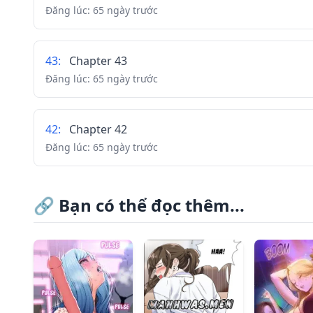
Đăng lúc:
65 ngày trước
43
:
Chapter 43
Đăng lúc:
65 ngày trước
42
:
Chapter 42
Đăng lúc:
65 ngày trước
41
:
Chapter 41
🔗
Bạn có thể đọc thêm...
Đăng lúc:
65 ngày trước
40
:
Chapter 40
Đăng lúc:
65 ngày trước