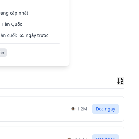
ang cập nhật
Hàn Quốc
lần cuối:
65 ngày trước
on
Sort
👁️
1.2M
Đọc ngay