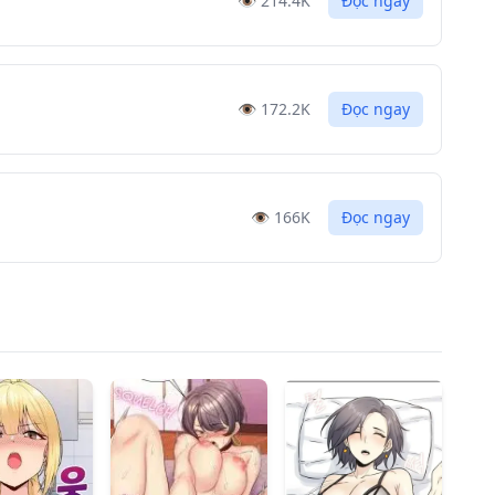
👁️
214.4K
Đọc ngay
👁️
172.2K
Đọc ngay
👁️
166K
Đọc ngay
👁️
166.6K
Đọc ngay
👁️
196.5K
Đọc ngay