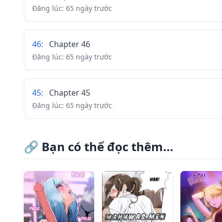
Đăng lúc:
65 ngày trước
46
:
Chapter 46
Đăng lúc:
65 ngày trước
45
:
Chapter 45
Đăng lúc:
65 ngày trước
44
:
Chapter 44
🔗
Bạn có thể đọc thêm...
Đăng lúc:
65 ngày trước
43
:
Chapter 43
Đăng lúc:
65 ngày trước