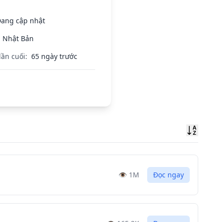
ang cập nhật
Nhật Bản
lần cuối:
65 ngày trước
Sort
👁️
1M
Đọc ngay