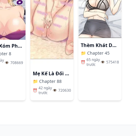
👁️
91.6K
Đọc ngay
👁️
111.8K
Đọc ngay
Thèm Khát Dục Vọng
Hàng Xóm Phiền Phức
📁
Chapter 45
pter 8
65 ngày
gày
⏰
👁️
575418
👁️
708669
trước
Mẹ Kế Là Đối Tượng Làm Tình Của Tôi
👁️
91.2K
Đọc ngay
📁
Chapter 88
42 ngày
⏰
👁️
720630
trước
👁️
120.8K
Đọc ngay
👁️
75.7K
Đọc ngay