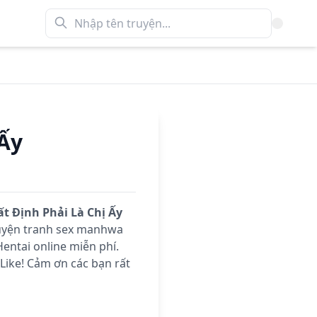
 Ấy
t Định Phải Là Chị Ấy
ruyện tranh sex manhwa
entai online miễn phí.
ike! Cảm ơn các bạn rất