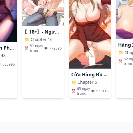
〖18+〗- Người Bạn Thanh Mai Trúc Mã Tính Theo Giá Thị Trường
📁
Chapter 16
52 ngày
Nhất Định Phải Là Chị Ấy
⏰
👁️
772896
trước
📁
Cha
 48
62 n
⏰
trước
️
565995
Cửa Hàng Đồ Chơi Người Lớn Ở Thế Giới Lạ
📁
Chapter 5
65 ngày
⏰
👁️
533118
trước