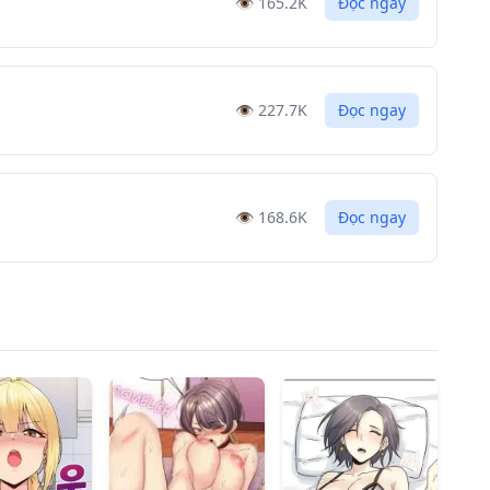
👁️
165.2K
Đọc ngay
👁️
227.7K
Đọc ngay
👁️
168.6K
Đọc ngay
👁️
147.5K
Đọc ngay
👁️
182.3K
Đọc ngay