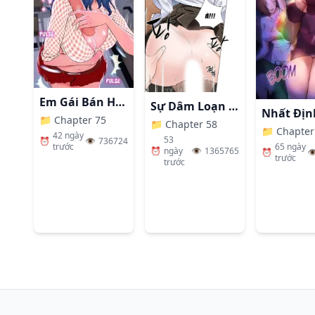
42
:
Chapter 42
Đăng lúc:
65 ngày trước
41
:
Chapter 41
Em Gái Bán Hàng Sextoy
Sự Dâm Loạn Ở Bệnh Viện
Đăng lúc:
65 ngày trước
📁
Chapter 75
📁
Chapter 58
📁
Chapter
42 ngày
53
⏰
👁️
736724
65 ngày
trước
⏰
ngày
👁️
1365765
⏰
👁
trước
40
:
Chapter 40
trước
Đăng lúc:
65 ngày trước
39
:
Chapter 39
Đăng lúc:
65 ngày trước
38
:
Chapter 38