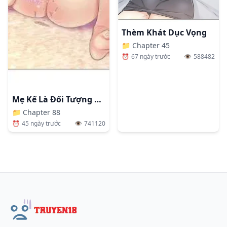
Thèm Khát Dục Vọng
📁
Chapter 45
⏰
67 ngày trước
👁️
588482
Mẹ Kế Là Đối Tượng Làm Tình Của Tôi
📁
Chapter 88
⏰
45 ngày trước
👁️
741120