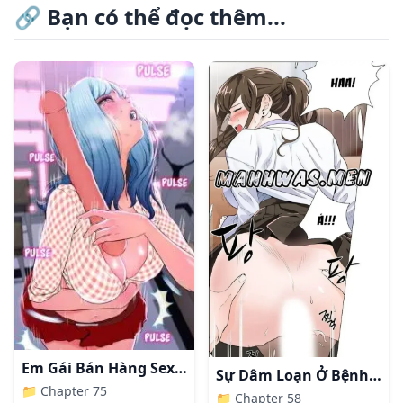
🔗
Bạn có thể đọc thêm...
Em Gái Bán Hàng Sextoy
Sự Dâm Loạn Ở Bệnh Viện
📁
Chapter 75
📁
Chapter 58