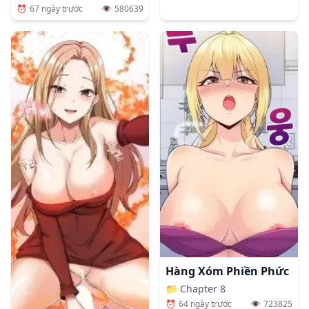
⏰
67 ngày trước
👁️
580639
Hàng Xóm Phiền Phức
📁
Chapter 8
⏰
64 ngày trước
👁️
723825