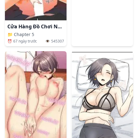
Cửa Hàng Đồ Chơi Người Lớn Ở Thế Giới Lạ
📁
Chapter 5
⏰
67 ngày trước
👁️
545307