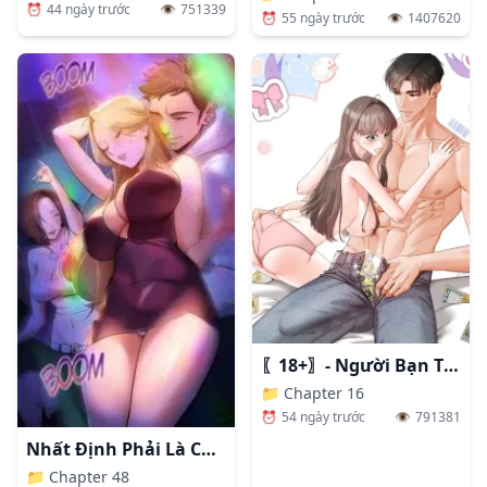
⏰
44 ngày trước
👁️
751339
⏰
55 ngày trước
👁️
1407620
〖18+〗- Người Bạn Thanh Mai Trúc Mã Tính Theo Giá Thị Trường
📁
Chapter 16
⏰
54 ngày trước
👁️
791381
Nhất Định Phải Là Chị Ấy
📁
Chapter 48