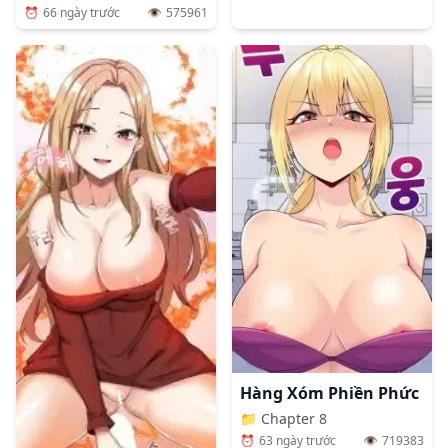
⏰
66 ngày trước
👁️
575961
Hàng Xóm Phiền Phức
📁
Chapter 8
⏰
63 ngày trước
👁️
719383