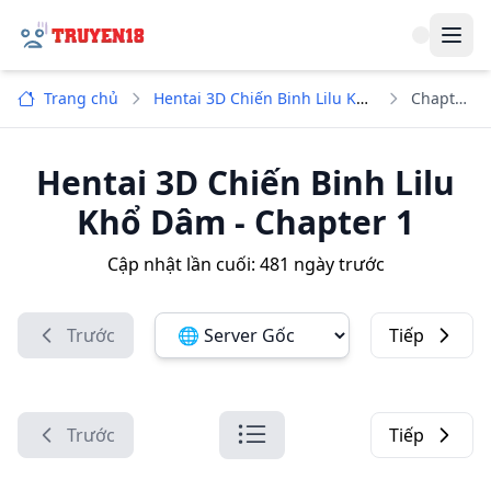
Navi
Trang chủ
Hentai 3D Chiến Binh Lilu Khổ Dâm
Chapter 1
Hentai 3D Chiến Binh Lilu
Khổ Dâm
-
Chapter 1
Cập nhật lần cuối:
481 ngày trước
Trước
Tiếp
Đổi server ảnh:
Trước
Tiếp
Danh sách chương