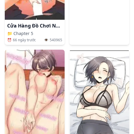
Cửa Hàng Đồ Chơi Người Lớn Ở Thế Giới Lạ
📁
Chapter 5
⏰
66 ngày trước
👁️
540965