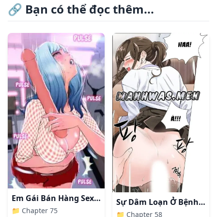
🔗
Bạn có thể đọc thêm...
Em Gái Bán Hàng Sextoy
Sự Dâm Loạn Ở Bệnh Viện
📁
Chapter 75
📁
Chapter 58