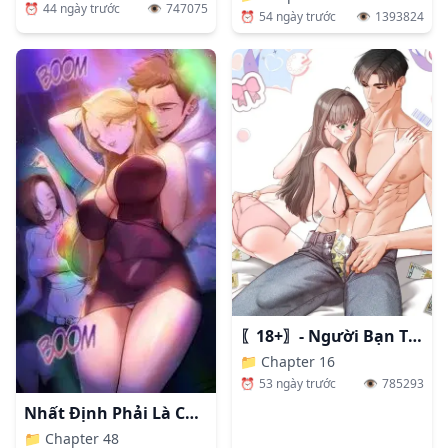
⏰
44 ngày trước
👁️
747075
⏰
54 ngày trước
👁️
1393824
〖18+〗- Người Bạn Thanh Mai Trúc Mã Tính Theo Giá Thị Trường
📁
Chapter 16
⏰
53 ngày trước
👁️
785293
Nhất Định Phải Là Chị Ấy
📁
Chapter 48