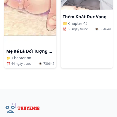
Thèm Khát Dục Vọng
📁
Chapter 45
⏰
66 ngày trước
👁️
584649
Mẹ Kế Là Đối Tượng Làm Tình Của Tôi
📁
Chapter 88
⏰
44 ngày trước
👁️
730642